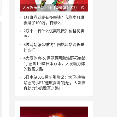
大发娱乐全新上线【鱼虾蟹】游戏：传
统文化与现代科技的极致碰撞
1
月饼券到底有多赚钱？我靠卖月饼
券赚了100万，有罪么！
2
双十一有什么优惠政策？价格优惠
吗？
3
做网站怎么赚钱？网站建站流程是
什么样
4
大发体育-久保健英两助浅野拓磨破
门 德国1-4遭日本双杀，大发助力你
的致富之路！
5
日本站50G撞车引热议：大卫·库特
哈德揭示F1“速度骤降”隐患，大发体
育助力你的致富之路！