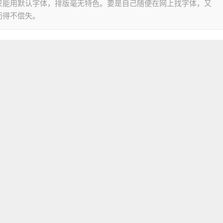
只能用默认字体，排版毫无特色。要是自己随便在网上找字体，又
而得不偿失。