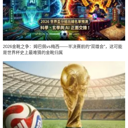
2026金靴之争：姆巴佩vs梅西——半决赛前的“双雄会”，这可能
是世界杯史上最难猜的金靴归属