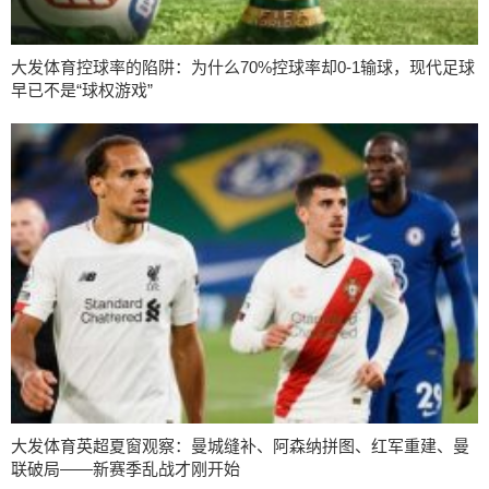
大发体育控球率的陷阱：为什么70%控球率却0-1输球，现代足球
早已不是“球权游戏”
大发体育英超夏窗观察：曼城缝补、阿森纳拼图、红军重建、曼
联破局——新赛季乱战才刚开始