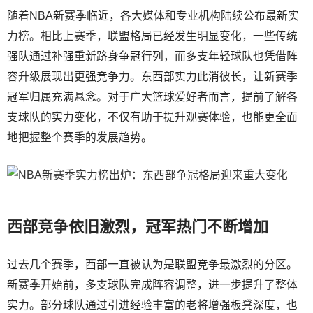
随着NBA新赛季临近，各大媒体和专业机构陆续公布最新实
力榜。相比上赛季，联盟格局已经发生明显变化，一些传统
强队通过补强重新跻身争冠行列，而多支年轻球队也凭借阵
容升级展现出更强竞争力。东西部实力此消彼长，让新赛季
冠军归属充满悬念。对于广大篮球爱好者而言，提前了解各
支球队的实力变化，不仅有助于提升观赛体验，也能更全面
地把握整个赛季的发展趋势。
西部竞争依旧激烈，冠军热门不断增加
过去几个赛季，西部一直被认为是联盟竞争最激烈的分区。
新赛季开始前，多支球队完成阵容调整，进一步提升了整体
实力。部分球队通过引进经验丰富的老将增强板凳深度，也