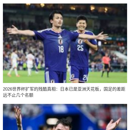
2026世界杯扩军的残酷真相：日本已是亚洲天花板，国足的差距
远不止几个名额