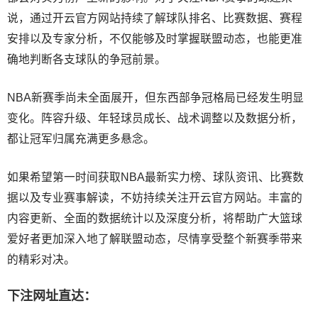
说，通过开云官方网站持续了解球队排名、比赛数据、赛程
安排以及专家分析，不仅能够及时掌握联盟动态，也能更准
确地判断各支球队的争冠前景。
NBA新赛季尚未全面展开，但东西部争冠格局已经发生明显
变化。阵容升级、年轻球员成长、战术调整以及数据分析，
都让冠军归属充满更多悬念。
如果希望第一时间获取NBA最新实力榜、球队资讯、比赛数
据以及专业赛事解读，不妨持续关注开云官方网站。丰富的
内容更新、全面的数据统计以及深度分析，将帮助广大篮球
爱好者更加深入地了解联盟动态，尽情享受整个新赛季带来
的精彩对决。
下注网址直达：