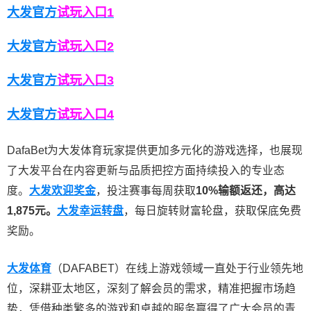
大发官方
试玩入口1
大发官
方
试玩入口2
大发官
方
试玩入口3
大发官
方
试玩入口4
DafaBet
为大发体育玩家提供更加多元化的游戏选择，也展现
了大发平台在内容更新与品质把控方面持续投入的专业态
度。
大发欢迎奖金
，投注赛事每周获取
10%输额返还，高达
1,875元。
大发幸运转盘
，每日旋转财富轮盘，获取保底免费
奖励。
大发体育
（DAFABET）在线上游戏领域一直处于行业领先地
位，深耕亚太地区，深刻了解会员的需求，精准把握市场趋
势，凭借种类繁多的游戏和卓越的服务赢得了广大会员的青