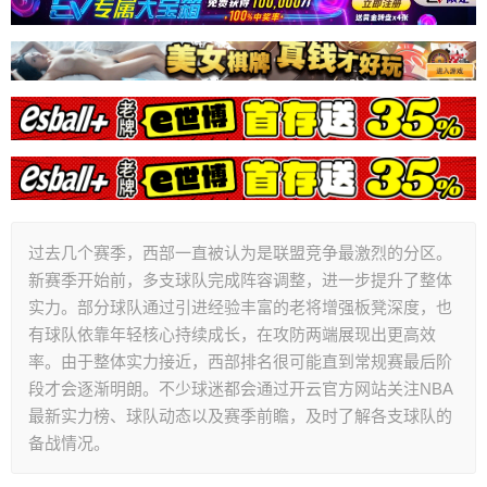
过去几个赛季，西部一直被认为是联盟竞争最激烈的分区。
新赛季开始前，多支球队完成阵容调整，进一步提升了整体
实力。部分球队通过引进经验丰富的老将增强板凳深度，也
有球队依靠年轻核心持续成长，在攻防两端展现出更高效
率。由于整体实力接近，西部排名很可能直到常规赛最后阶
段才会逐渐明朗。不少球迷都会通过开云官方网站关注NBA
最新实力榜、球队动态以及赛季前瞻，及时了解各支球队的
备战情况。