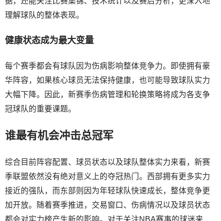
据，还能关注比赛集锦、技术统计以及赛后分析，更深入地
理解球队的整体表现。
健康状态成为最大变量
每个赛季都会有球队因为伤病影响整体竞争力。即使拥有豪
华阵容，如果核心球员无法保持健康，也可能导致球队实力
大幅下降。因此，新赛季伤病管理和轮换策略将成为各支争
冠球队的重要课题。
谁最有机会冲击总冠军
综合目前阵容配置、球员状态以及球队整体实力来看，新赛
季联盟依然没有绝对意义上的夺冠热门。西部拥有更多实力
接近的强队，而东部则因为年轻球队快速成长，整体竞争更
加开放。随着赛季推进，交易窗口、伤病情况以及球员状态
都会对实力榜产生新的影响。对于关注NBA赛事的球迷来