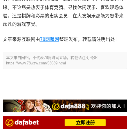
睐。不论您是热衷于体育竞猜、寻找休闲娱乐、喜欢现场体
验，还是棋牌和彩票的忠实会员，在大发娱乐都能为您带来
超凡的游戏享受。
文章来源互联网由
78网赚网
整理发布，转载请注明出处！
本文来自网络，不代表78网赚网立场，转载请注明出处：
https://www.78wzw.com/53639.html