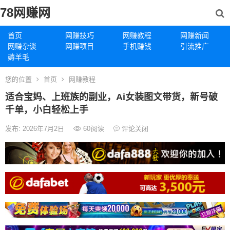
78网赚网
首页
网赚技巧
网赚教程
网赚新闻
网赚杂谈
网赚项目
手机赚钱
引流推广
薅羊毛
您的位置
首页
网赚教程
适合宝妈、上班族的副业，Ai女装图文带货，新号破
千单，小白轻松上手
发布: 2026年7月2日
60
阅读
评论关闭