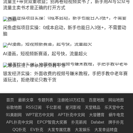
流量主+带货双重收益；别再卷短视频卖书了，新手用AI写公众号
流量主卖书才是正确的打开方式
闲鱼虚拟项目实操：0成本启动，新手也能日入3张+，不需要动
脑
AI漫画，短视频新赛道，起号快，流量超火
银发经济实操：外面收费的视频号賺米教程，手把手教中老年赛
道玩法，拒绝理论只教干货
首页
最新文章
专题列表
注册抢10万红包
百度地图
网站地图
谷歌地图
RSS订阅
千亿影视
星河影视
天堂精品
乐天堂中文
91美剧网
WPT官方中文网
APT扑克中文网
大發體育
蜗牛电竞
APL扑克中文网
EPCP智竟大奖赛
扑克新闻
Dafabet
牌手扑克
QQ扑克
EV扑克
大发专属优惠
大发娱乐
大发幸运转盘