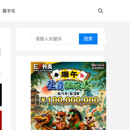
薅羊毛
搜索
涯