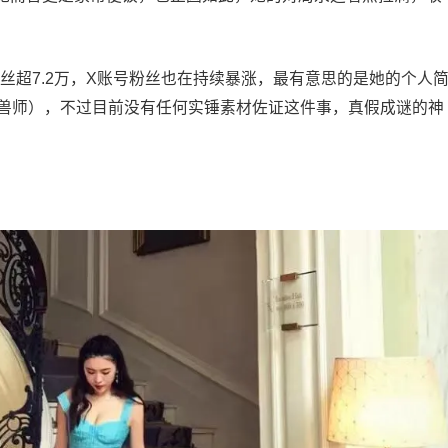
m粉丝超7.2万，X账号粉丝也在持续暴涨，最有意思的是她的个人
r（野生动物驯兽师），不过目前没有任何实锤素材佐证这件事，真假成谜的神