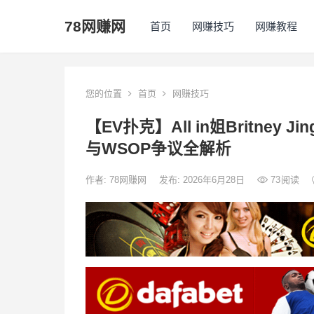
78网赚网
首页
网赚技巧
网赚教程
您的位置
首页
网赚技巧
【EV扑克】All in姐Britne
与WSOP争议全解析
作者:
78网赚网
发布: 2026年6月28日
73
阅读