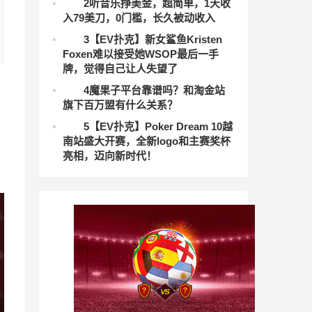
2
听音乐挣美金，超简单，1天收
入79美刀，0门槛，长久被动收入
3
【EV扑克】新女鲨鱼Kristen
Foxen难以接受她WSOP最后一手
牌，觉得自己让人失望了
4
魔果子平台靠谱吗？和淘金站
旗下百万盟有什么关系？
5
【EV扑克】Poker Dream 10越
南站盛大开赛，全新logo和主赛奖杯
亮相，迈向新时代！