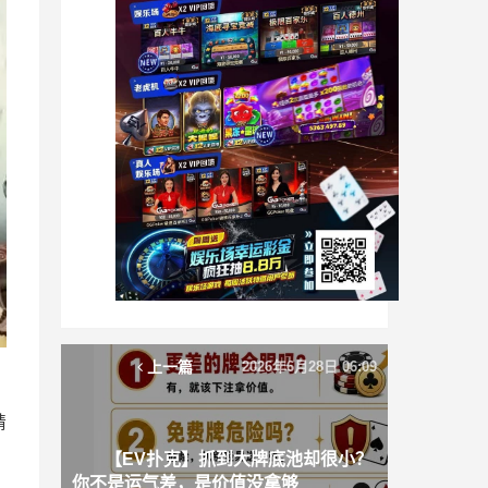
上一篇
2026年6月28日 06:09
精
【EV扑克】抓到大牌底池却很小？
你不是运气差，是价值没拿够