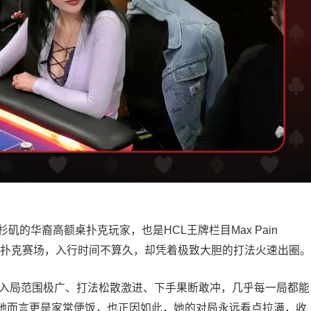
g，是常驻洛杉矶的华裔高额桌扑克玩家，也是HCL王牌栏目Max Pain
陆直播扑克赛场，入行时间不算久，却凭着极致大胆的打法火速出圈。
Jing入局范围极广、打法松散激进、下手果断敢冲，几乎每一局都能
她而言更是家常便饭，也正因如此，她的对局永远看点拉满，收