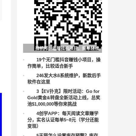
挂机邦：老牌挂机项目，简单轻松
电脑挂机
1
9个无门槛抖音赚钱小项目，操
作简单，比较适合新手
2
46发大水6系统维护，新款后手
软件在这里
3
【EV扑克】限时活动：Go for
Gold黄金&转盘全新活动上线，总奖
池$1,000,000等你来挑战
4
创学APP：每天阅读文章赚学
分，实名认证每单5~8元（学分还能
变现）
5
天猫怎么设置库存预警？库存