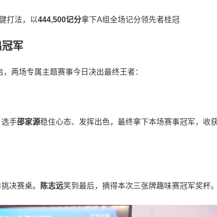
健打法，以
444,500记分
拿下A组全场记分领先者桂冠
出冠军
开启，两场专属主题赛事今日决出最终王者：
，选手
邵家源
稳住心态、发挥出色，最终拿下本场赛事冠军，收
单挑决赛桌。
陈志远
笑到最后，摘得本次三张牌趣味赛冠军奖杯