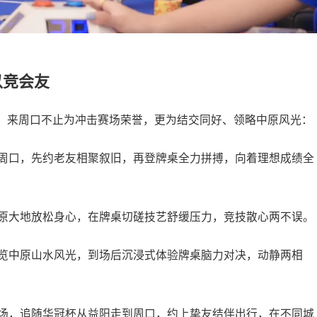
以竞会友
。来周口不止为冲击赛场荣誉，更为结交同好、领略中原风光：
周口，先约老友相聚叙旧，再登牌桌全力拼搏，向着理想成绩全
原大地放松身心，在牌桌切磋技艺舒缓压力，竞技散心两不误。
览中原山水风光，到场后沉浸式体验牌桌脑力对决，动静两相
场，追随华冠杯从益阳走到周口，约上挚友结伴出行，在不同城