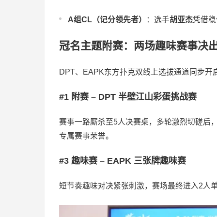
A组CL（记分领先者）
：选手
胡亚杰
凭借稳
冠名主题附赛：两场趣味赛事决
DPT、EAPK东方扑克双线上选拔通道同步
#1 附赛 – DPT 半壁江山彩蛋挑战赛
赛事一路厮杀至5人决赛桌，多轮激烈切磋后
专属赛事荣誉。
#3 趣味赛 – EAPK 三张牌趣味赛
短节奏趣味对决紧张刺激，赛场最终进入2人