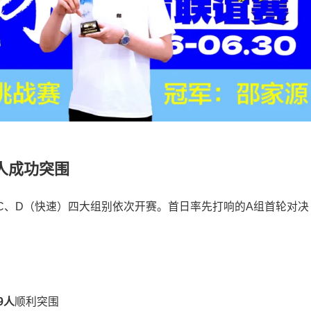
人成功突围
B、C、D（快速）四大组别依次开赛。首日率先打响的A组首轮对决
9人
顺利突围