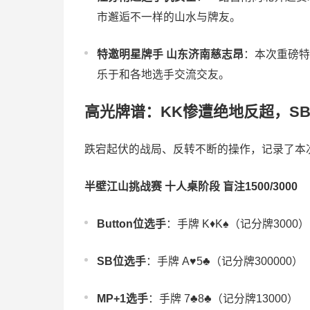
市邂逅不一样的山水与牌友。
特邀明星牌手 山东济南慈志昂
：本次重磅特
乐于和各地选手交流交友。
高光牌谱：KK惨遭绝地反超，S
跌宕起伏的战局、反转不断的操作，记录了本
半壁江山挑战赛 十人桌阶段 盲注1500/3000
Button位选手
：手牌 K♦️K♠️（记分牌3000）
SB位选手
：手牌 A♥️5♣️（记分牌300000）
MP+1选手
：手牌 7♣️8♣️（记分牌13000）