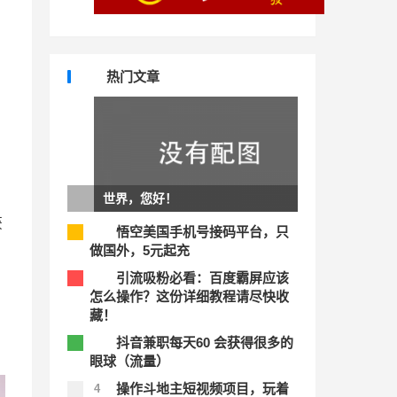
热门文章
世界，您好！
获
悟空美国手机号接码平台，只
1
做国外，5元起充
引流吸粉必看：百度霸屏应该
2
怎么操作？这份详细教程请尽快收
藏！
。
抖音兼职每天60 会获得很多的
3
眼球（流量）
操作斗地主短视频项目，玩着
4