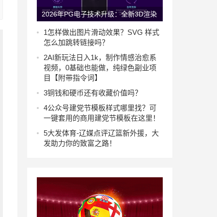
2026年PG电子技术升级：全新3D渲染
引擎带来的沉浸式打击感
1
怎样做出图片滑动效果？SVG 样式
怎么加跳转链接吗？
2
AI新玩法日入1k，制作情感治愈系
视频，0基础也能做，纯绿色副业项
目【附带指令词】
3
铜钱和硬币还有收藏价值吗？
4
公众号建党节模板样式哪里找？可
一键套用的商用建党节模板在这里！
5
大发体育-辽媒点评辽篮新外援，大
发助力你的致富之路！