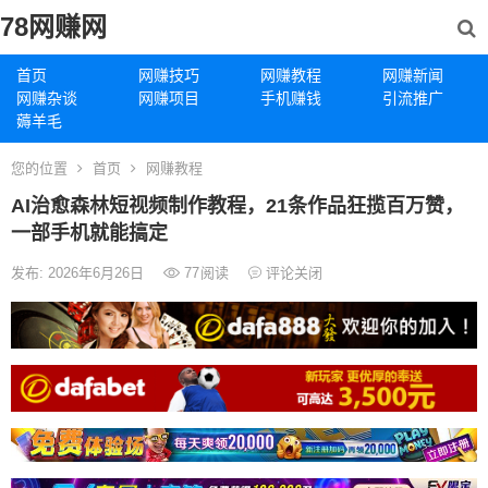
78网赚网
首页
网赚技巧
网赚教程
网赚新闻
网赚杂谈
网赚项目
手机赚钱
引流推广
薅羊毛
您的位置
首页
网赚教程
AI治愈森林短视频制作教程，21条作品狂揽百万赞，
一部手机就能搞定
发布: 2026年6月26日
77
阅读
评论关闭