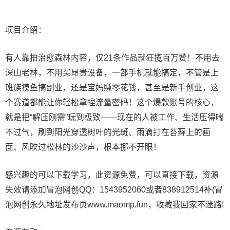
项目介绍：
有人靠拍治愈森林内容，仅21条作品就狂揽百万赞！不用去
深山老林，不用买昂贵设备，一部手机就能搞定，不管是上
班族摸鱼搞副业，还是宝妈賺零花钱，甚至是新手创业，这
个赛道都能让你轻松拿捏流量密码！这个爆款账号的核心，
就是把“解压刚需”玩到极致——现在的人被工作、生活压得喘
不过气，刷到阳光穿透树叶的光斑、雨滴打在苔藓上的画
面、风吹过松林的沙沙声，根本挪不开眼！
感兴趣的可以下载学习，此资源免费，可以直接下载，资源
失效请添加冒泡网创QQ：1543952060或者838912514补(冒
泡网创永久地址发布页www.maomp.fun，收藏我回家不迷路!