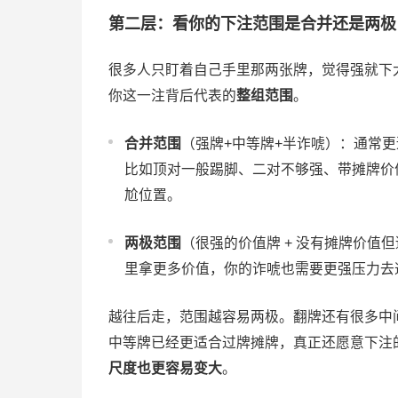
第二层：看你的下注范围是合并还是两极
很多人只盯着自己手里那两张牌，觉得强就下
你这一注背后代表的
整组范围
。
合并范围
（强牌+中等牌+半诈唬）：通常更
比如顶对一般踢脚、二对不够强、带摊牌价
尬位置。
两极范围
（很强的价值牌 + 没有摊牌价值
里拿更多价值，你的诈唬也需要更强压力去
越往后走，范围越容易两极。翻牌还有很多中
中等牌已经更适合过牌摊牌，真正还愿意下注
尺度也更容易变大
。