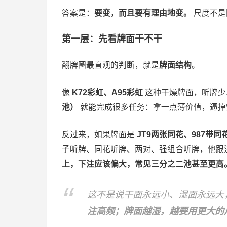
答案是：
要变，而且要有理由地变。
尺度不是
第一层：先看牌面干不干
翻牌圈最直观的判断，就是
牌面结构
。
像
K72彩虹、A95彩虹
这种干燥牌面，听牌少
池）
就能完成很多任务：拿一点薄价值，逼掉
反过来，如果牌面是
JT9两张同花、987带同
子听牌、同花听牌、两对、强组合听牌，他跟
上，下注应该偏大，常见三分之二池甚至更高
这不是说干面永远小、湿面永远大
注高频；牌面越湿，越要用更大的