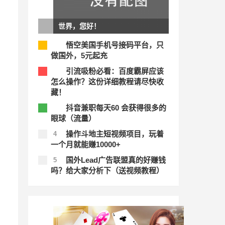
世界，您好！
悟空美国手机号接码平台，只
1
做国外，5元起充
引流吸粉必看：百度霸屏应该
2
怎么操作？这份详细教程请尽快收
藏！
抖音兼职每天60 会获得很多的
3
眼球（流量）
操作斗地主短视频项目，玩着
4
一个月就能赚10000+
国外Lead广告联盟真的好赚钱
5
吗？给大家分析下（送视频教程）