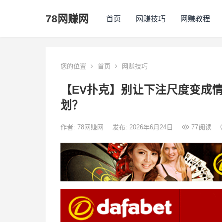
78网赚网
首页
网赚技巧
网赚教程
您的位置
首页
网赚技巧
【EV扑克】别让下注尺度变成
划？
作者:
78网赚网
发布: 2026年6月24日
77
阅读