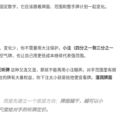
固定数字，它应该跟着牌面、范围和整手牌计划一起变化。
、变化少，你不需要用大注保护。
小注（四分之一到三分之一
空气牌，也让自己用更低成本继续代表强范围。
花听牌
这种又连又湿，那就不能再用小注糊弄。对手范围里有顺
注的牌有大量权益，你下注太小就是给他便宜看牌。
湿润牌面
。
，而是先建立一个底层方向：
牌面越干，越可以小
尺度给对手的听牌定价。