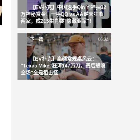
【EV扑克】中国选手Qin Yi神抽32
万神秘赏金！一手QQ vs AA逆天狂收
两家，成215生肖赛“隐藏亚军”！
下一篇
06:32
【EV扑克】高额常规桌风云：
“Texas Mike”狂泻147万刀，赛后怒喷
全场“全是狙击怪”！