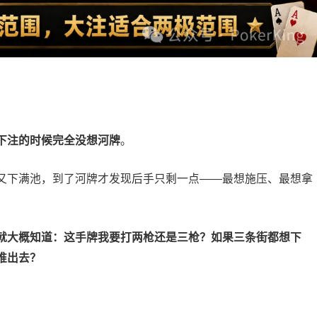
下注的时候完全没想河牌
。
又下满池，到了河牌才发现后手只剩一点——最想施压、最想拿
就大概知道：这手牌我要打两枪还是三枪？如果三条街都想下
推出去？