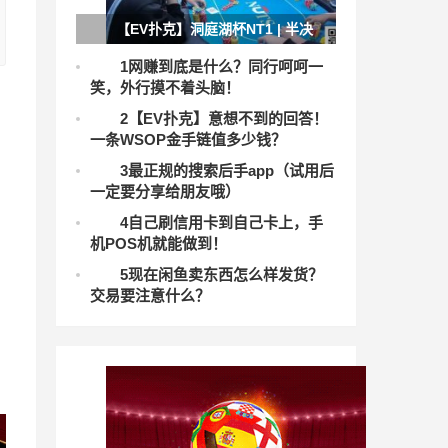
【EV扑克】洞庭湖杯NT1 | 半决
赛日巅峰对决启幕，9人决赛桌产生
1
网赚到底是什么？同行呵呵一
笑，外行摸不着头脑！
2
【EV扑克】意想不到的回答！
一条WSOP金手链值多少钱？
3
最正规的搜索后手app（试用后
一定要分享给朋友哦）
4
自己刷信用卡到自己卡上，手
机POS机就能做到！
5
现在闲鱼卖东西怎么样发货？
交易要注意什么？