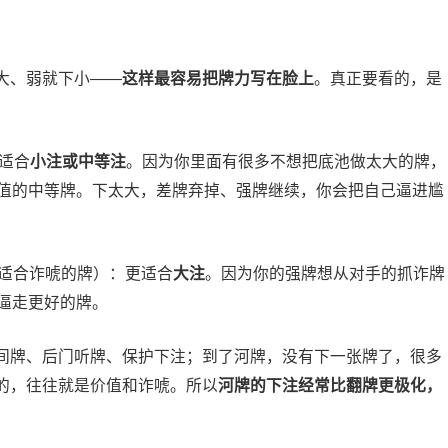
大、弱就下小——
这样最容易把牌力写在脸上
。真正要看的，是
适合
小注或中等注
。因为你里面有很多不想把底池做太大的牌，
值的中等牌。下太大，差牌弃掉、强牌继续，你会把自己逼进尴
但适合诈唬的牌）：更适合
大注
。因为你的强牌想从对手的抓诈牌
逼走更好的牌。
间牌、后门听牌、保护下注；到了河牌，没有下一张牌了，很多
的，往往就是价值和诈唬。所以
河牌的下注经常比翻牌更极化，