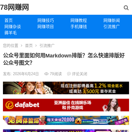
78网赚网
首页
网赚技巧
网赚教程
网赚新闻
网赚杂谈
网赚项目
手机赚钱
引流推广
薅羊毛
您的位置
首页
引流推广
公众号里面如何用Markdown排版？怎么快速排版好
公众号图文？
发布: 2026年6月24日
79
阅读
评论关闭