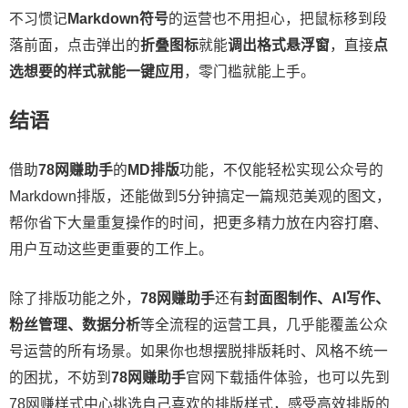
不习惯记
Markdown符号
的运营也不用担心，把鼠标移到段
落前面，点击弹出的
折叠图标
就能
调出格式悬浮窗
，直接
点
选想要的样式就能一键应用
，零门槛就能上手。
结语
借助
78网赚助手
的
MD排版
功能，不仅能轻松实现公众号的
Markdown排版，还能做到5分钟搞定一篇规范美观的图文，
帮你省下大量重复操作的时间，把更多精力放在内容打磨、
用户互动这些更重要的工作上。
除了排版功能之外，
78网赚助手
还有
封面图制作、AI写作、
粉丝管理、数据分析
等全流程的运营工具，几乎能覆盖公众
号运营的所有场景。如果你也想摆脱排版耗时、风格不统一
的困扰，不妨到
78网赚助手
官网下载插件体验，也可以先到
78网赚样式中心挑选自己喜欢的排版样式，感受高效排版的