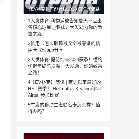
【EV扑克】丁彪晋级2023 EPT塞浦路
斯神秘赏金赛Day2 Wesley涉嫌诈骗事
1
大发体育-利物浦被告知夏天不应出
售核心球星迪亚兹，大发助力你的致
件大反转
富之路！
2
信用卡怎么取现最安全最靠谱的信
用卡取现app分享
3
大发体育-提前结束2024赛季！德约
伤退年终总决赛，大发助力你的致富
之路！
4
【EV扑克】简讯 | 有史以来最好的
HSP赛季？ Hellmuth、Keating和Nik
Airball参加比赛
5
广发的移动生态联名卡怎么样？值
得办吗？