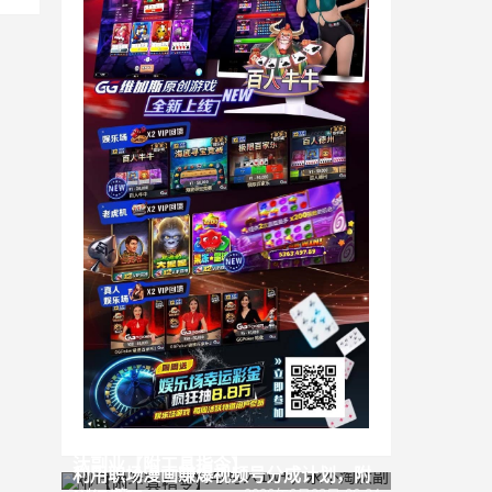
AI商单变现，靠代写月入1w+，永不淘
汰副业【附工具指令】
利用职场漫画賺爆视频号分成计划，附