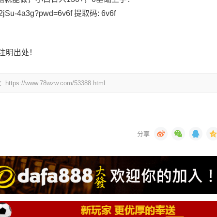
Lr2jSu-4a3g?pwd=6v6f 提取码: 6v6f
注明出处！
www.78wzw.com/53388.html