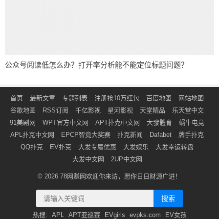
公众号阅读低怎么办？打开率分析能不能定位标题问题？
首页
最新文章
专题列表
注册抢10万红包
百度地图
网站地图
谷歌地图
RSS订阅
千亿影视
星河影视
天堂精品
乐天堂中文
91美剧网
WPT官方中文网
APT扑克中文网
大發體育
蜗牛电竞
APL扑克中文网
EPCP智竟大奖赛
扑克新闻
Dafabet
牌手扑克
QQ扑克
EV扑克
大发专属优惠
大发娱乐
大发幸运转盘
大发中文网
2UP中文网
© 2026
78网赚网
欢迎你来访，愿你日日财源广进！
搜索
热搜:
APL
APT亚巡赛
EVgirls
evpks.com
EV女孩