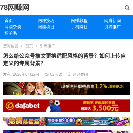
78网赚网
首页
网赚技巧
网赚教程
网赚新闻
网赚杂谈
网赚项目
手机赚钱
引流推广
薅羊毛
您的位置
首页
引流推广
怎么给公众号推文更换适配风格的背景？如何上传自
定义的专属背景？
发布: 2026年6月22日
82
阅读
评论关闭