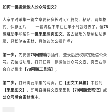
如何一键搬运他人公众号图文？
大家平时采集一篇文章要花多长时间？复制、粘贴、调整格
式、保存图片…… 一套流程下来往往半小时就过去了。但
78
网赚助手
能帮你
一键采集网页图文
，省去繁琐的复制粘贴步
骤，轻松储备素材，具体该怎么操作呢？
第一步，
先安装
78网赚助手
插件，登录后授权绑定微信公众
号。安装成功后，打开任意一篇微信公众号文章，页面右侧
会自动弹出
【
78网赚
工具箱】
；
第二步，
打开需要采集的网页，在
【图文工具箱】
中找到
【采集图文】
，即可直接将文章采集到【
78网赚
云笔记】
或
公众号后台素材库
中。