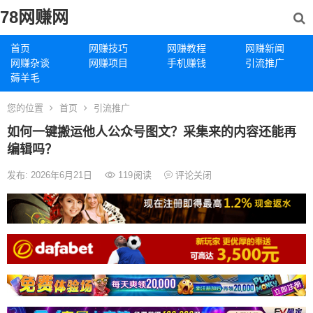
78网赚网
首页
网赚技巧
网赚教程
网赚新闻
网赚杂谈
网赚项目
手机赚钱
引流推广
薅羊毛
您的位置
首页
引流推广
如何一键搬运他人公众号图文？采集来的内容还能再
编辑吗？
发布: 2026年6月21日
119
阅读
评论关闭