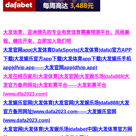
大发体育，亚洲领先的专业电竞体育赛事预测平台，风雨兼
程，继往开来，立即加入我们吧
大发官网app|大发体育DafaSports|大发体育(dafa)官方APP
下载|大发娱乐官方app下载|大发体育app下载|大发娱乐手机
app|dfvip.app——大发官网app(dfvip.app)
大发在线百家乐|大发体育|大发官网|大发娱乐场|dafa888|大
发官方备用网址|大发彩票平台——大发彩票平台
(www.dfa2023.com)
大发娱乐官网|大发体育|大发官网|大发娱乐场|dafa888|大发
官方备用网址|www.dafa2023.com——大发娱乐官网
(www.dafa2023.com)
大发官网|大发体育|大发娱乐场|dafabet中国|大发体育官方网