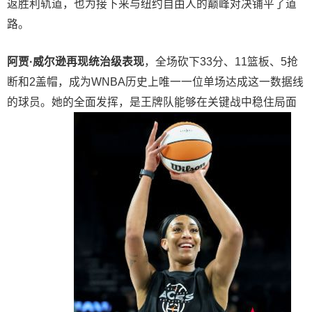
返胜利轨道，也为接下来与纽约自由人的巅峰对决铺平了道
路。
阿贾·威尔逊再现统治级表现
，全场砍下33分、11篮板、5抢
断和2盖帽，成为WNBA历史上唯一一位单场达成这一数据线
的球员。她的全面发挥，是王牌队能够在关键战中稳住局面