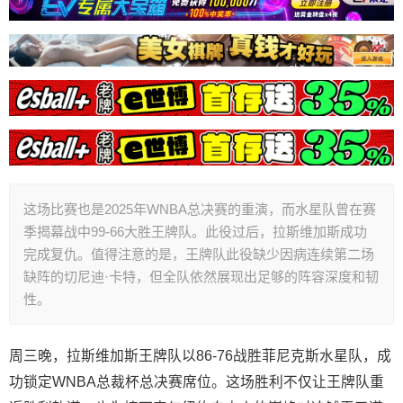
这场比赛也是2025年WNBA总决赛的重演，而水星队曾在赛
季揭幕战中99-66大胜王牌队。此役过后，拉斯维加斯成功
完成复仇。值得注意的是，王牌队此役缺少因病连续第二场
缺阵的切尼迪·卡特，但全队依然展现出足够的阵容深度和韧
性。
周三晚，拉斯维加斯王牌队以86-76战胜菲尼克斯水星队，成
功锁定WNBA总裁杯总决赛席位。这场胜利不仅让王牌队重