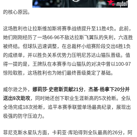
的核心原因。
这场胜利也让拉斯维加斯将赛季战绩提升至11胜4负。此前，
她们刚刚经历了一场66-96不敌达拉斯飞翼队的失利，六连胜
被终结。但球队迅速调整，在总裁杯小组赛阶段交出6胜1负
的成绩单，并以胜负关系优势力压明尼苏达山猫队晋级。值
得一提的是，王牌队在本赛季与山猫队的对决中曾以100-97
惊险取胜，这场胜利也为她们最终晋级奠定了基础。
威尔逊之外，
娜莉莎·史密斯贡献21分
，
杰基·杨拿下20分并
送出9次助攻
，同时她还创下职业生涯新高的5次抢断。全队
全场完成18次抢断，追平本赛季联盟单场最高纪录，展现出
极强的防守压迫力。
菲尼克斯水星队方面，卡莉亚·库珀得到全队最高的26分，阿