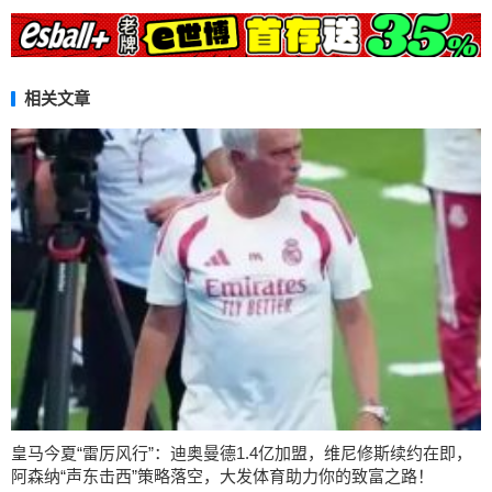
相关文章
皇马今夏“雷厉风行”：迪奥曼德1.4亿加盟，维尼修斯续约在即，
阿森纳“声东击西”策略落空，大发体育助力你的致富之路！