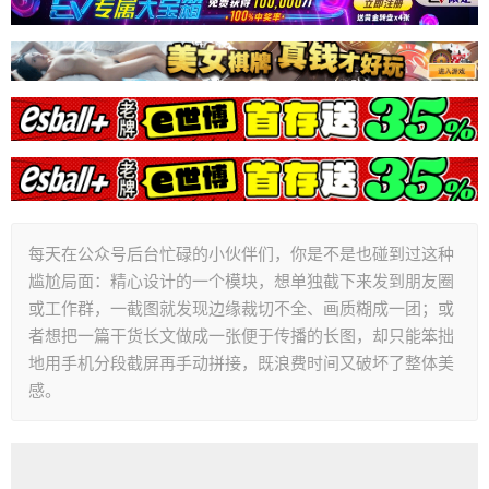
每天在公众号后台忙碌的小伙伴们，你是不是也碰到过这种
尴尬局面：精心设计的一个模块，想单独截下来发到朋友圈
或工作群，一截图就发现边缘裁切不全、画质糊成一团；或
者想把一篇干货长文做成一张便于传播的长图，却只能笨拙
地用手机分段截屏再手动拼接，既浪费时间又破坏了整体美
感。