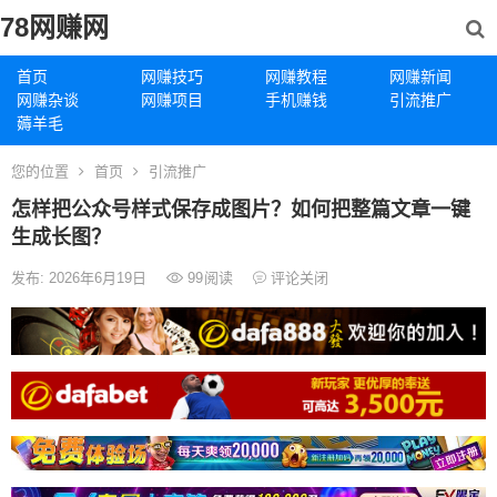
78网赚网
首页
网赚技巧
网赚教程
网赚新闻
网赚杂谈
网赚项目
手机赚钱
引流推广
薅羊毛
您的位置
首页
引流推广
怎样把公众号样式保存成图片？如何把整篇文章一键
生成长图？
发布: 2026年6月19日
99
阅读
评论关闭