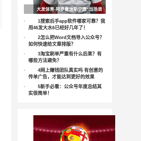
大发体育-阿罗鲁迪斯宁愿“当场退
役”也不愿与洋基队续约，大发助力你
1
搜索后手app软件哪家可靠？我
用46发大水6已经好几年了！
的致富之路！
2
怎么把Word文档导入公众号？
如何快速给文章排版？
3
淘宝刷单严重有什么后果？有
哪些方法避免？
4
网上赚钱团队真实吗 有创意的
传单广告，才能达到更好的效果
5
新手必看：公众号年度总结其
实很简单！