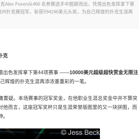
Alex Foxen从466 名参赛选手中脱颖而出，凭借出色发挥拿下第
注德州扑克赛冠军，斩获594246美元头奖，为自己辉煌的扑克生涯再
扑克
，凭借出色发挥拿下第44项赛事 ——
10000美元超级超快赏金无限注
为自己辉煌的扑克生涯再添浓墨重彩的一笔。
实力毋庸置疑。本场赛事的冠军奖金，在他职业生涯总奖金中并不算突
对他而言，这座冠军奖杯只是生涯荣誉版图里的又一块拼图，而
伸。