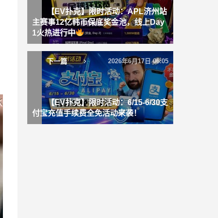
【EV扑克】限时活动：APL济州站
主赛事12亿韩币保底奖金池，线上Day
1火热进行中
下一篇
2026年6月17日 06:05
【EV扑克】限时活动：6/15-6/30支
付宝充值手续费全免活动来袭！