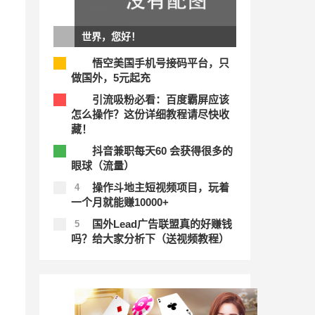
世界，您好！
悟空美国手机号接码平台，只
1
做国外，5元起充
引流吸粉必看：百度霸屏应该
2
怎么操作？这份详细教程请尽快收
藏！
抖音兼职每天60 会获得很多的
3
眼球（流量）
操作斗地主短视频项目，玩着
4
一个月就能赚10000+
国外Lead广告联盟真的好赚钱
5
吗？给大家分析下（送视频教程）