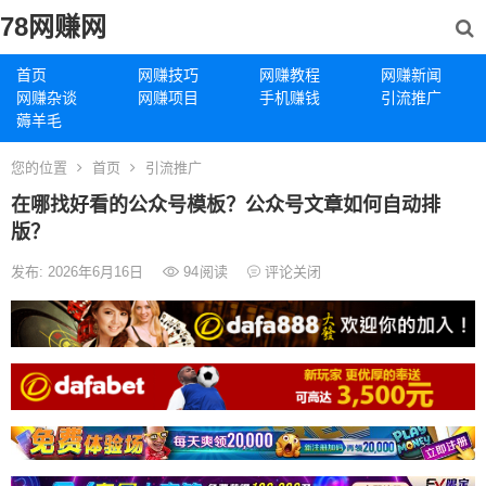
78网赚网
首页
网赚技巧
网赚教程
网赚新闻
网赚杂谈
网赚项目
手机赚钱
引流推广
薅羊毛
您的位置
首页
引流推广
在哪找好看的公众号模板？公众号文章如何自动排
版？
发布: 2026年6月16日
94
阅读
评论关闭