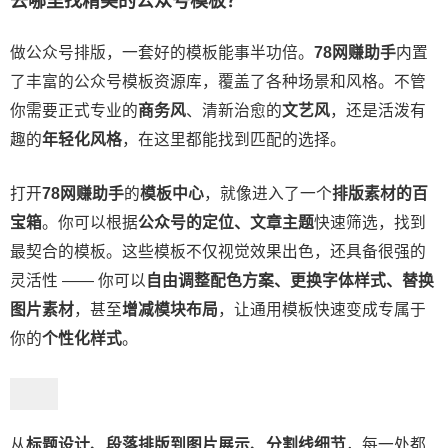
去哪里找精美的公众号模板？
做公众号排版，一套好的模板能事半功倍。
78网赚助手
内置
了丰富的公众号模板资源库，覆盖了各种场景和风格。不管
你需要正式专业的
商务风
、清新治愈的
文艺风
，还是活泼有
趣的
年轻化风格
，在这里都能找到匹配的选择。
打开
78网赚助手
的
模板中心
，就像进入了一个
排版素材的百
宝箱
。你可以根据
公众号的定位、文章主题
快速筛选，找到
最契合的模板。这些模板不仅视觉效果出色，还具备很强的
灵活性 —— 你可以
自由调整配色方案、更换字体样式、替换
图片素材
，甚至
增减模块布局
，让通用模板快速变成专属于
你的
个性化样式
。
从
标题设计、段落排版到图片展示、分割线细节
，每一处都