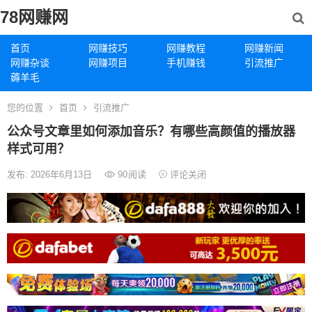
78网赚网
首页
网赚技巧
网赚教程
网赚新闻
网赚杂谈
网赚项目
手机赚钱
引流推广
薅羊毛
您的位置
首页
引流推广
公众号文章里如何添加音乐？有哪些高颜值的播放器
样式可用？
发布: 2026年6月13日
90
阅读
评论关闭