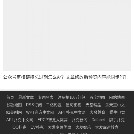
公众号审核链接总过期怎么办？文章修改后预览内容能同步吗？
首页
最新文章
专题列表
注册抢10万红包
百度地图
网站地图
谷歌地图
RSS订阅
千亿影视
星河影视
天堂精品
乐天堂中文
91美剧网
WPT官方中文网
APT扑克中文网
大發體育
蜗牛电竞
APL扑克中文网
EPCP智竟大奖赛
扑克新闻
Dafabet
牌手扑克
QQ扑克
EV扑克
大发专属优惠
大发娱乐
大发幸运转盘