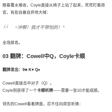
眼看覆水难收，Coyle直接从椅子上站了起来，死死盯着荷
官，有些自暴自弃地大喊：
“冲啊！我才不带怕的！”
全场屏息。
03 翻牌：Cowell中Q，Coyle卡顺
翻牌发出：9♣ K♥ Q♦
Cowell直接击中对子（Q）。
Coyle则获得了一个
卡顺听牌
——需要一张10才能成顺。
领先的Cowell看着牌面，忍不住向荷官祈祷：