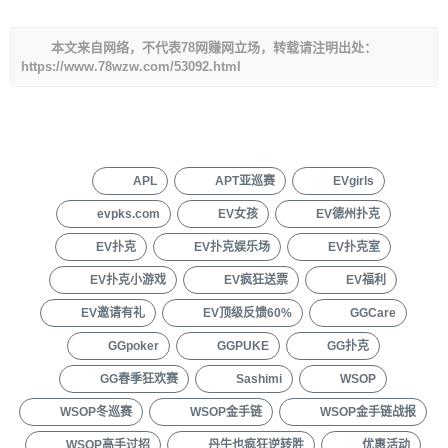
本文来自网络，不代表78网赚网立场，转载请注明出处：
https://www.78wzw.com/53092.html
APL
APT亚巡赛
EVgirls
evpks.com
EV女孩
EV德州扑克
EV扑克
EV扑克娱乐场
EV扑克室
EV扑克小游戏
EV疯狂送票
EV福利
EV邀请有礼
EV顶级反馈60%
GGCare
GGpoker
GGPUKE
GG扑克
GG春季狂欢赛
Sashimi
WSOP
WSOP冬巡赛
WSOP金手链
WSOP金手链战报
WSOP高手过招
丹牛也疯狂逆转胜
优惠活动