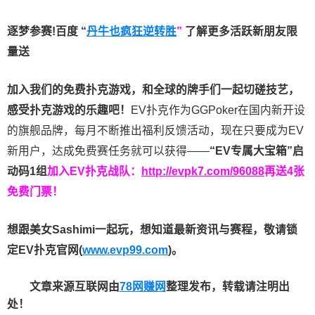
逐梦参赛!百度 “
丹牛也疯狂逆转胜
”
了解更多
活跃新朋友限
量送
加入我们的免费扑克游戏，和全球的牌手们一起切磋技艺，
感受扑克游戏的乐趣吧！
EV扑克作为GGPoker在国内新开设
的旗舰品牌，每月不断推出福利反馈活动，现在只要成为EV
新用户，达成免费赛任务就可以获得——
“EV专属大宝箱”启
动码1组
加入EV扑克战队：
http://evpk7.com/96088
再送4张
免费门票！
想跟美女Sashimi一起玩，
想知道最新资讯与赛程，
敬请锁
定EV扑克官网(
www.evp99.com
)。
文章来源互联网由
78网赚网
整理发布，转载请注明出
处！