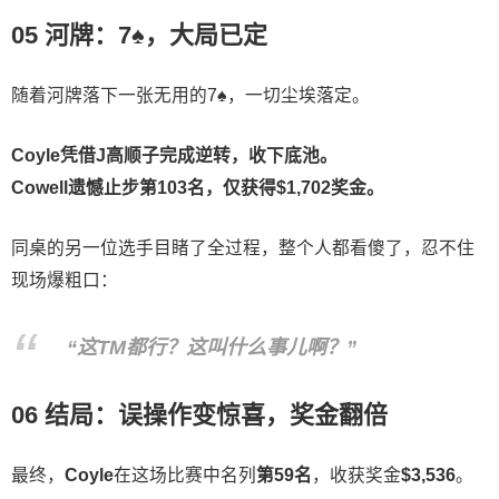
05 河牌：7♠，大局已定
随着河牌落下一张无用的7♠，一切尘埃落定。
Coyle凭借J高顺子完成逆转，收下底池。
Cowell遗憾止步第103名，仅获得$1,702奖金。
同桌的另一位选手目睹了全过程，整个人都看傻了，忍不住
现场爆粗口：
“这TM都行？这叫什么事儿啊？”
06 结局：误操作变惊喜，奖金翻倍
最终，
Coyle
在这场比赛中名列
第59名
，收获奖金
$3,536
。