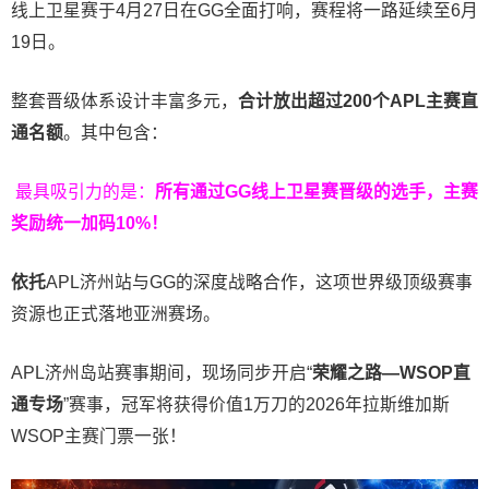
线上卫星赛于4月27日在GG全面打响，赛程将一路延续至6月
19日。
整套晋级体系设计丰富多元，
合计放出
超过200个
APL主赛直
通名额
。其中包含：
最具吸引力的是：
所有通过
GG
线上卫星赛晋级的选手，主赛
奖励统一加码
10%
！
依托
APL济州站与GG的深度战略合作，这项世界级顶级赛事
资源也正式落地亚洲赛场。
APL济州岛站赛事期间，现场同步开启“
荣耀之路
—WSOP
直
通专场
”赛事，冠军将获得价值1万刀的2026年拉斯维加斯
WSOP主赛门票一张！