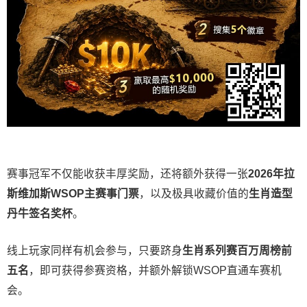
赛事冠军不仅能收获丰厚奖励，还将额外获得一张
2026
年拉
斯维加斯
WSOP
主赛事门票
，以及极具收藏价值的
生肖造型
丹牛签名奖杯
。
线上玩家同样有机会参与，只要跻身
生肖系列赛百万周榜前
五名
，即可获得参赛资格，并额外解锁WSOP直通车赛机
会。