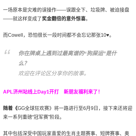
一场原本是灾难的误操作——误跟全下、垃圾牌、被迫接盘
——就这样变成了
奖金翻倍的意外惊喜
。
而Cowell，恐怕很长一段时间都不会忘记那张10♥。
你在牌桌上遇到过最离谱的“狗屎运”是什
么？
欢迎在评论区分享你的故事。
APL济州站线上Day1开打
新朋友福利来了！
随着《
GG全球狂欢赛》将一路进行至6月9日，接下来还将迎
来一系列重磅“冠军赛”阶段。
其中包括深受中国玩家喜爱的生肖主题赛事、短牌赛事、奥