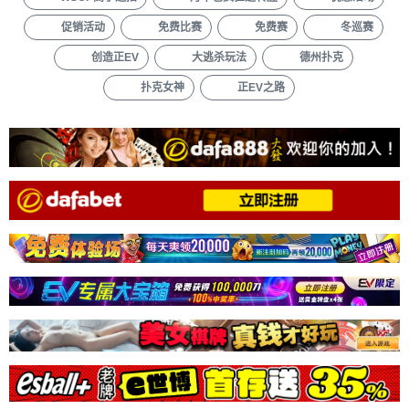
促销活动
免费比赛
免费赛
冬巡赛
创造正EV
大逃杀玩法
德州扑克
扑克女神
正EV之路