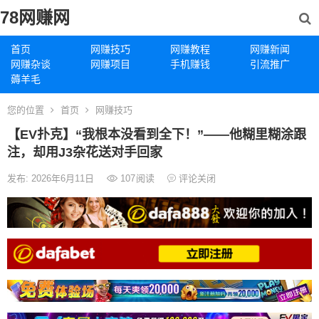
78网赚网
首页
网赚技巧
网赚教程
网赚新闻
网赚杂谈
网赚项目
手机赚钱
引流推广
薅羊毛
您的位置
首页
网赚技巧
【EV扑克】“我根本没看到全下！”——他糊里糊涂跟
注，却用J3杂花送对手回家
发布: 2026年6月11日
107
阅读
评论关闭