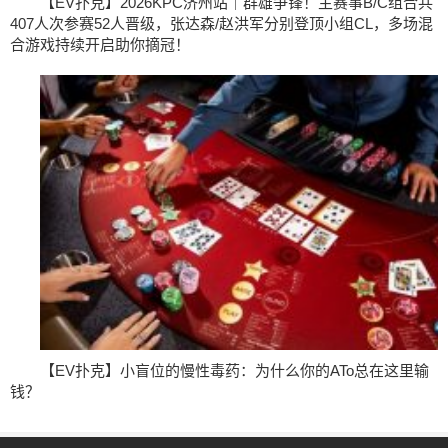
【EV扑克】2026KPC济州站｜群雄争锋！主赛事B/C组合共
407人次参赛52人晋级，张达森/赵洪军分别登顶小组CL，多场混
合游戏持续开启助你摘冠！
【EV扑克】小盲位的慢性毒药：为什么你的ATo总在这里输
钱？