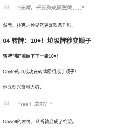
“天啊，千万别来那张牌……”
然而，扑克之神显然更喜欢恶作剧。
04 转牌：10♥！垃圾牌秒变顺子
转牌“啪”地砸下了一张10♥！
Coyle的J3成功在转牌圈组成了顺子！
他立刻兴奋地大喊：
“Yes！来吧！”
Cowell的表情，从祈祷变成了绝望。