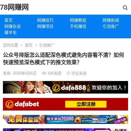
78网赚网
首页
网赚技巧
网赚教程
网赚新闻
网赚杂谈
网赚项目
手机赚钱
引流推广
薅羊毛
您的位置
首页
引流推广
公众号排版怎么适配深色模式避免内容看不清？如何
快速预览深色模式下的推文效果？
发布: 2026年6月6日
106
阅读
评论关闭