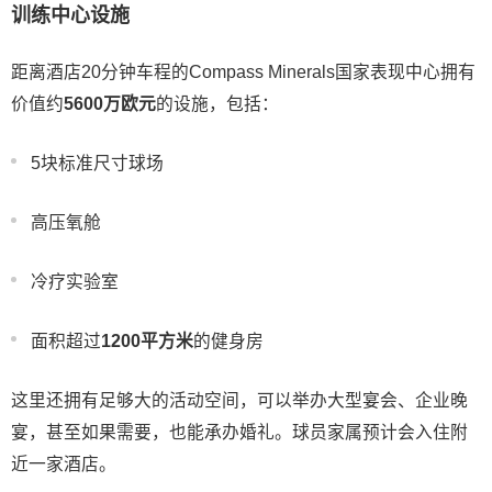
训练中心设施
距离酒店20分钟车程的Compass Minerals国家表现中心拥有
价值约
5600万欧元
的设施，包括：
5块标准尺寸球场
高压氧舱
冷疗实验室
面积超过
1200平方米
的健身房
这里还拥有足够大的活动空间，可以举办大型宴会、企业晚
宴，甚至如果需要，也能承办婚礼。球员家属预计会入住附
近一家酒店。