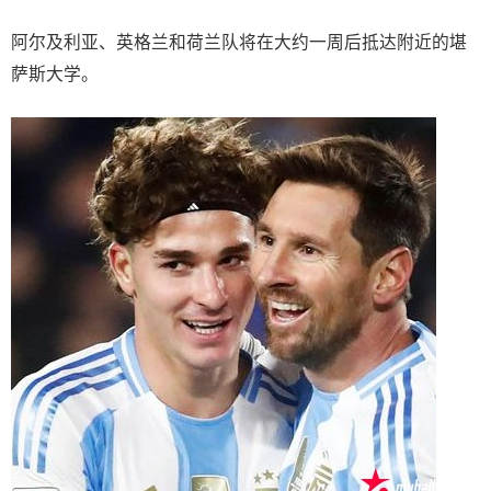
阿尔及利亚、英格兰和荷兰队将在大约一周后抵达附近的堪
萨斯大学。