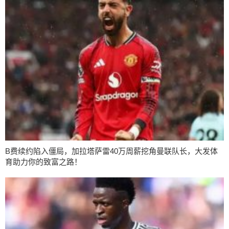
B费续约陷入僵局，加拉塔萨雷40万周薪挖角曼联队长，大发体
育助力你的致富之路！