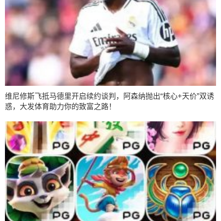
维尼修斯飞抵马德里开启续约谈判，阿森纳抛出“核心+天价”双诱
惑，大发体育助力你的致富之路！