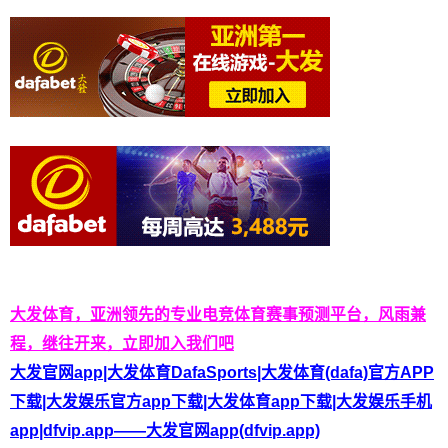
大发体育，亚洲领先的专业电竞体育赛事预测平台，风雨兼
程，继往开来，立即加入我们吧
大发官网app|大发体育DafaSports|大发体育(dafa)官方APP
下载|大发娱乐官方app下载|大发体育app下载|大发娱乐手机
app|dfvip.app——大发官网app(dfvip.app)