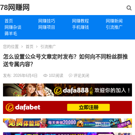
78网赚网
首页
网赚技巧
网赚教程
网赚新闻
网赚杂谈
网赚项目
手机赚钱
引流推广
薅羊毛
您的位置
首页
引流推广
怎么设置公众号文章定时发布？如何向不同粉丝群推
送专属内容？
发布: 2026年6月4日
102
阅读
评论关闭