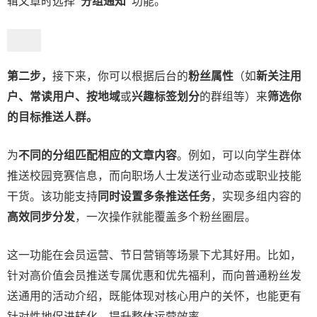
辑文章时选择
“分组通知”
功能。
第二步，
接下来，你可以根据后台的
粉丝属性
（如
新关注用
户、常读用户、按地域
或
兴趣标签划分
的群组等）来
筛选你
的目标推送人群。
为
不同的分组匹配相应的文章内容
。例如，可以向学生群体
推送校园竞赛信息，而向职场人士发送行业动态或职业技能
干货。该功能支持
同时设置多条推送任务
，实现多组内容的
高效同步分发
，一次操作就能覆盖多个粉丝圈层。
这一功能在会员运营、节日营销等场景下尤其好用。比如，
针对高价值会员推送专属优惠和优先福利，而向普通粉丝发
送通用的活动介绍，既能体现对核心用户的关怀，也能更有
针对性地促进转化，提升整体运营效率。