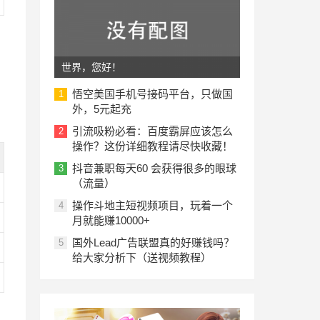
世界，您好！
悟空美国手机号接码平台，只做国
1
外，5元起充
引流吸粉必看：百度霸屏应该怎么
2
操作？这份详细教程请尽快收藏！
抖音兼职每天60 会获得很多的眼球
3
（流量）
操作斗地主短视频项目，玩着一个
4
月就能赚10000+
国外Lead广告联盟真的好赚钱吗？
5
给大家分析下（送视频教程）