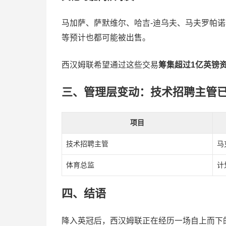
马加萨、萨默维尔、哈吉-迪乌夫、马夫罗帕诺
等预计也都可能被出售。
西汉姆联希望通过这些交易
筹集超过1亿英镑
三、管理层变动：技术招聘主管
项目
技术招聘主管
马
体育总监
计
四、结语
降入英冠后，西汉姆联正在经历一场自上而下