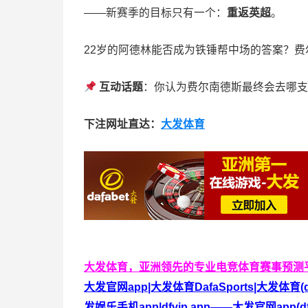
——新赛季的目标只有一个：
重返英超
。
22岁的阿德林能否成为铁锤帮中场的答案？
互动话题
：你认为费尔南德斯最终会去哪支
下注网址直达：
大发体育
大发体育，亚洲领先的专业电竞体育赛事预测
大发官网app|大发体育DafaSports|大发体育
发娱乐手机app|dfvip.app——大发官网app(dfv