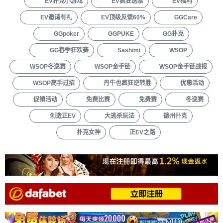
EV扑克小游戏
EV疯狂送票
EV福利
EV邀请有礼
EV顶级反馈60%
GGCare
GGpoker
GGPUKE
GG扑克
GG春季狂欢赛
Sashimi
WSOP
WSOP冬巡赛
WSOP金手链
WSOP金手链战报
WSOP高手过招
丹牛也疯狂逆转胜
优惠活动
促销活动
免费比赛
免费赛
冬巡赛
创造正EV
大逃杀玩法
德州扑克
扑克女神
正EV之路