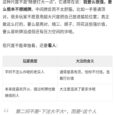
这种尺度不是“随便打大一点”，它通常在说：
我要么很强，要
么根本不想摊牌
。中间牌反而不太舒服。比如一手普通顶
对，很多玩家不愿意用超大尺度把自己放进尴尬位置；真正
敢这么打的，要么是两对、暗三、顺子、同花这些强价值，
要么是听牌没成但还有压力空间的诈唬。
但尺度不能单独看，还要
看人
：
玩家类型
大注的含义
平时不怎么诈唬的老实人
通常是真有货，怕你不付钱，急
着打价值
本来就喜欢开火、错过听牌也敢
大注里混进了更多诈唬
继续的人
第二问不是“下注大不大”，而是“这个人