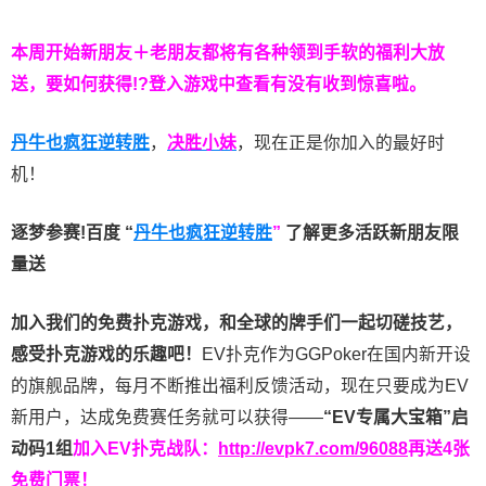
本周开始新朋友＋老朋友都将有各种领到手软的福利大放
送，要如何获得!?登入游戏中查看有没有收到惊喜啦。
丹牛也疯狂逆转胜
，
决胜小妹
，现在正是你加入的最好时
机！
逐梦参赛!百度 “
丹牛也疯狂逆转胜
”
了解更多
活跃新朋友限
量送
加入我们的免费扑克游戏，和全球的牌手们一起切磋技艺，
感受扑克游戏的乐趣吧！
EV扑克作为GGPoker在国内新开设
的旗舰品牌，每月不断推出福利反馈活动，现在只要成为EV
新用户，达成免费赛任务就可以获得——
“EV专属大宝箱”启
动码1组
加入EV扑克战队：
http://evpk7.com/96088
再送4张
免费门票！