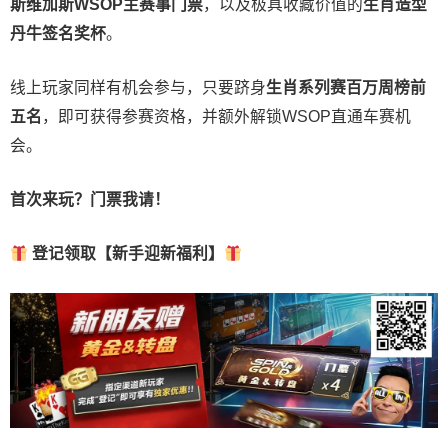
斯维加斯
WSOP
主赛事门票
，以及极具收藏价值的
生肖造型
丹牛签名奖杯
。
线上玩家同样有机会参与，只要跻身
生肖系列赛百万周榜前
五名
，即可获得参赛资格，并额外解锁WSOP直通车赛机
会。
首次来玩？门票我请！
登记领取【新手迎新福利】