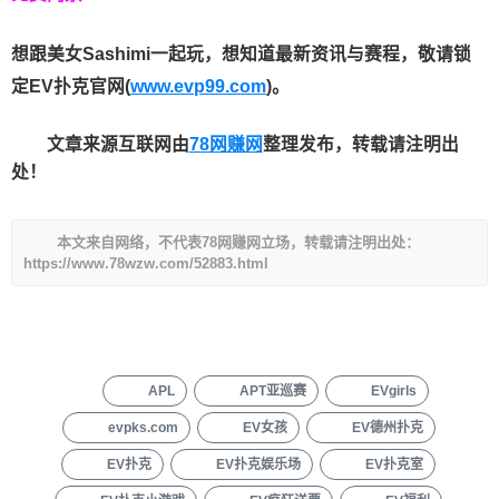
想跟美女Sashimi一起玩，
想知道最新资讯与赛程，
敬请锁
定EV扑克官网(
www.evp99.com
)。
文章来源互联网由
78网赚网
整理发布，转载请注明出
处！
本文来自网络，不代表78网赚网立场，转载请注明出处：
https://www.78wzw.com/52883.html
APL
APT亚巡赛
EVgirls
evpks.com
EV女孩
EV德州扑克
EV扑克
EV扑克娱乐场
EV扑克室