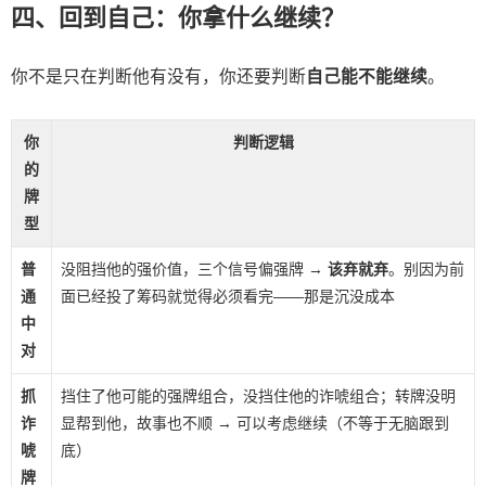
四、回到自己：你拿什么继续？
你不是只在判断他有没有，你还要判断
自己能不能继续
。
你
判断逻辑
的
牌
型
普
没阻挡他的强价值，三个信号偏强牌 →
该弃就弃
。别因为前
通
面已经投了筹码就觉得必须看完——那是沉没成本
中
对
抓
挡住了他可能的强牌组合，没挡住他的诈唬组合；转牌没明
诈
显帮到他，故事也不顺 → 可以考虑继续（不等于无脑跟到
唬
底）
牌