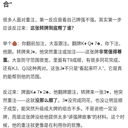
合”
很多人面对重注，第一反应是看自己牌强不强。其实第一步
应该反过来：
这张转牌到底帮了谁？
举个
：你翻前加注，大盲跟注。翻牌K
♦
Q
♦
7
♣
，你下注，
他跟。转牌来J
♦
，他突然重注或加注——这张牌
非常值得尊
重
。大盲防守范围很宽，里面有T9成顺，有很多同花完成，
还有KJ、QJ这种两对。这张J♦不只是“看起来吓人”，它是真
的能帮到他的范围。
反过来：牌面K♠ 7♦ 2♣，他翻牌跟注，转牌来一张3♥，他突
然重注——这就
没那么顺了
。3♥没完成同花，也没让明显顺
子成型，能突然升级成大牌的组合不多。不是说他一定没
牌，而是这张牌没给他提供太多“讲强牌故事”的材料。这个时
候，他的重注就更像是在利用你的犹豫。