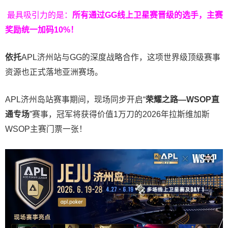
最具吸引力的是：
所有通过
GG
线上卫星赛晋级的选手，主赛
奖励统一加码
10%
！
依托
APL济州站与GG的深度战略合作，这项世界级顶级赛事
资源也正式落地亚洲赛场。
APL济州岛站赛事期间，现场同步开启“
荣耀之路
—WSOP
直
通专场
”赛事，冠军将获得价值1万刀的2026年拉斯维加斯
WSOP主赛门票一张！