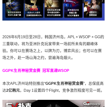
2026年6月19日至28日，韩国济州岛，APL × WSOP × GG的
三重联动，将为亚洲扑克玩家带来一场前所未有的巅峰体
验。
你可以在赛场之上，以牌为刃，博弈风云；也可以在赛
场之外，赴一场山海之约，尝遍海岛烟火。
GGPK生肖神秘赏金赛
冠军直通WSOP
本次APL济州站特别推出“
GGPK
生肖神秘赏金赛
”，总保底高
达
2
亿韩元
，Day 1设置四个Flight，竞争激烈程度可见一斑。