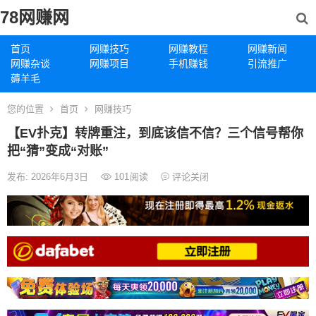
78网赚网
首页
网赚技巧
网赚教程
网赚新闻
网赚杂谈
网赚项目
手机赚钱
引流推广
薅羊毛
您的位置
首页
网赚技巧
【EV扑克】转牌重注，到底该信不信？三个信号帮你
把“猜”变成“对账”
发布: 2026年6月3日
101
阅读
评论关闭