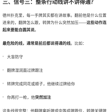
三、信号三：整条行动线讲不讲得通？
德州扑克里，每一手牌其实都在讲故事。翻前他是什么位置
进来的，翻牌怎么跟，转牌为什么突然加压——
这些动作连
起来要能自圆其说
。
最危险的线，通常是前后都说得通的线
。比如：
大盲防守
翻牌湿润面过牌跟注
转牌完成同花或顺子，他继续过牌给你
你再打一枪，他
突然加注
这条线很完整：他翻牌拿听牌或中等成牌跟住，转牌关键牌