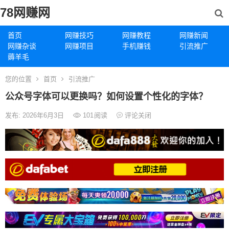
78网赚网
首页
网赚技巧
网赚教程
网赚新闻
网赚杂谈
网赚项目
手机赚钱
引流推广
薅羊毛
您的位置
首页
引流推广
公众号字体可以更换吗？如何设置个性化的字体？
发布: 2026年6月3日
101
阅读
评论关闭