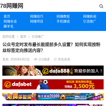
78网赚网
首页
网赚技巧
网赚教程
网赚新闻
网赚杂谈
网赚项目
手机赚钱
引流推广
薅羊毛
您的位置
首页
引流推广
公众号定时发布最长能提前多久设置？如何实现按粉
丝标签定向推送内容？
发布: 2026年6月2日
113
阅读
评论关闭