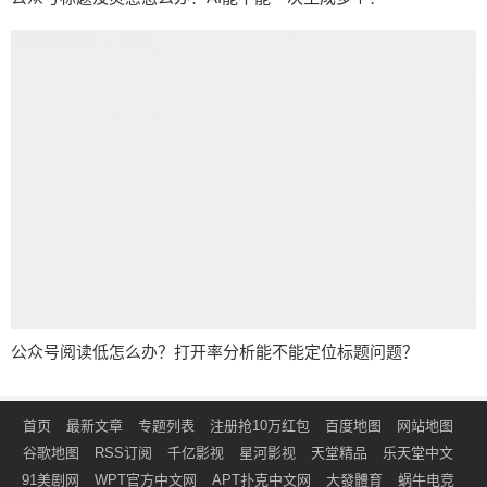
公众号阅读低怎么办？打开率分析能不能定位标题问题？
首页
最新文章
专题列表
注册抢10万红包
百度地图
网站地图
谷歌地图
RSS订阅
千亿影视
星河影视
天堂精品
乐天堂中文
91美剧网
WPT官方中文网
APT扑克中文网
大發體育
蜗牛电竞