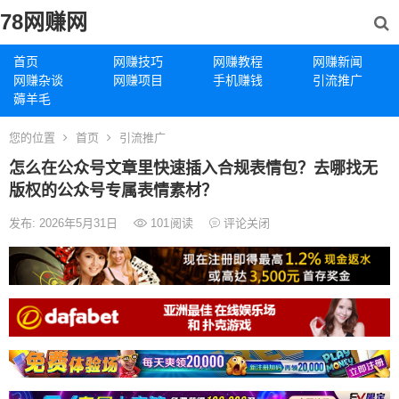
78网赚网
首页
网赚技巧
网赚教程
网赚新闻
网赚杂谈
网赚项目
手机赚钱
引流推广
薅羊毛
您的位置
首页
引流推广
怎么在公众号文章里快速插入合规表情包？去哪找无
版权的公众号专属表情素材？
发布: 2026年5月31日
101
阅读
评论关闭