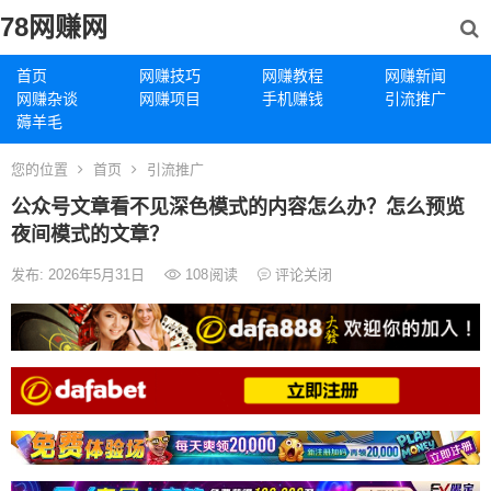
78网赚网
首页
网赚技巧
网赚教程
网赚新闻
网赚杂谈
网赚项目
手机赚钱
引流推广
薅羊毛
您的位置
首页
引流推广
公众号文章看不见深色模式的内容怎么办？怎么预览
夜间模式的文章？
发布: 2026年5月31日
108
阅读
评论关闭