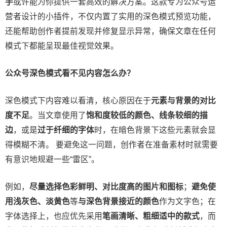
手
或许能为你提供一套高效的解决方案。这款专为公众号运
营者设计的小插件，不仅内置了实用的深色模式预览功能，
还能帮助创作者提前发现并修复显示异常，确保文章在任何
模式下都能呈现最佳视觉效果。
公众号深色模式看不见内容怎么办？
深色模式下内容难以看清，核心原因在于
元素与背景的对比
度不足
。当文章使用了
饱和度较低的颜色、线条较细的描
边
，或是
过于纤细的字体
时，在暗色背景下这些元素就会显
得模糊不清。 要避免这一问题，创作者在准备素材时就需要
有意识地规避一些“雷区”。
例如，
尽量选择色彩鲜明、对比度高的图片和图标
；
避免使
用浅灰色、淡黄色
等
与深色背景接近的颜色
作为文字色；在
字体选择上，也应优先采用
笔画清晰、粗细适中的款式
，而