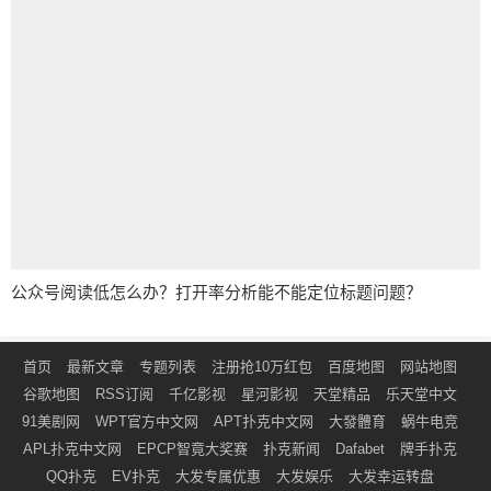
公众号阅读低怎么办？打开率分析能不能定位标题问题？
首页
最新文章
专题列表
注册抢10万红包
百度地图
网站地图
谷歌地图
RSS订阅
千亿影视
星河影视
天堂精品
乐天堂中文
91美剧网
WPT官方中文网
APT扑克中文网
大發體育
蜗牛电竞
APL扑克中文网
EPCP智竟大奖赛
扑克新闻
Dafabet
牌手扑克
QQ扑克
EV扑克
大发专属优惠
大发娱乐
大发幸运转盘