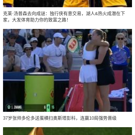
克莱·汤普森去向成谜：独行侠有意交易，湖人&热火成潜在下
家，大发体育助力你的致富之路！
37岁张帅多伦多送蛋横扫奥斯塔彭科，连赢10局强势晋级