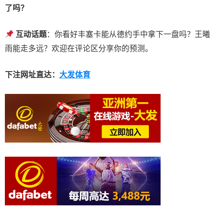
了吗？
互动话题
：你看好丰塞卡能从德约手中拿下一盘吗？王曦
雨能走多远？欢迎在评论区分享你的预测。
下注网址直达：
大发体育