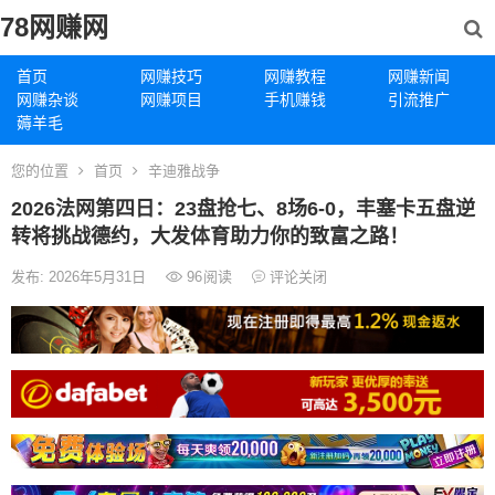
78网赚网
首页
网赚技巧
网赚教程
网赚新闻
网赚杂谈
网赚项目
手机赚钱
引流推广
薅羊毛
您的位置
首页
辛迪雅战争
2026法网第四日：23盘抢七、8场6-0，丰塞卡五盘逆
转将挑战德约，大发体育助力你的致富之路！
发布: 2026年5月31日
96
阅读
评论关闭