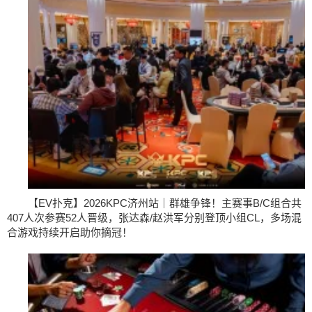
【EV扑克】2026KPC济州站｜群雄争锋！主赛事B/C组合共
407人次参赛52人晋级，张达森/赵洪军分别登顶小组CL，多场混
合游戏持续开启助你摘冠！