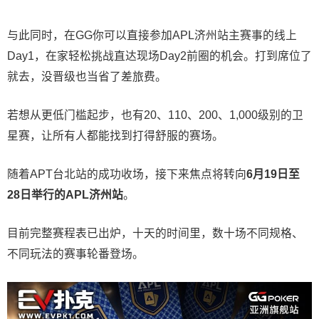
与此同时，在GG你可以直接参加APL济州站主赛事的线上
Day1，在家轻松挑战直达现场Day2前圈的机会。打到席位了
就去，没晋级也当省了差旅费。
若想从更低门槛起步，也有20、110、200、1,000级别的卫
星赛，让所有人都能找到打得舒服的赛场。
随着APT台北站的成功收场，接下来焦点将转向
6
月
19
日至
28
日举行的
APL
济州站
。
目前完整赛程表已出炉，十天的时间里，数十场不同规格、
不同玩法的赛事轮番登场。