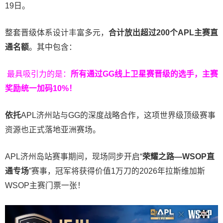
19日。
整套晋级体系设计丰富多元，
合计放出
超过200个
APL主赛直
通名额
。其中包含：
最具吸引力的是：
所有通过
GG
线上卫星赛晋级的选手，主赛
奖励统一加码
10%
！
依托
APL济州站与GG的深度战略合作，这项世界级顶级赛事
资源也正式落地亚洲赛场。
APL济州岛站赛事期间，现场同步开启“
荣耀之路
—WSOP
直
通专场
”赛事，冠军将获得价值1万刀的2026年拉斯维加斯
WSOP主赛门票一张！