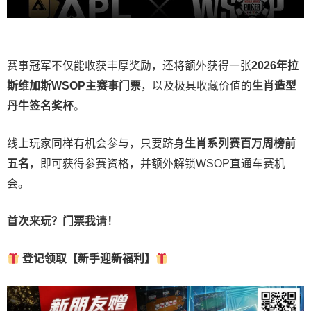
赛事冠军不仅能收获丰厚奖励，还将额外获得一张
2026
年拉
斯维加斯
WSOP
主赛事门票
，以及极具收藏价值的
生肖造型
丹牛签名奖杯
。
线上玩家同样有机会参与，只要跻身
生肖系列赛百万周榜前
五名
，即可获得参赛资格，并额外解锁WSOP直通车赛机
会。
首次来玩？门票我请！
登记领取【新手迎新福利】