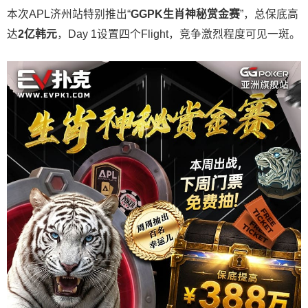
本次APL济州站特别推出“
GGPK
生肖神秘赏金赛
”，总保底高
达
2
亿韩元
，Day 1设置四个Flight，竞争激烈程度可见一斑。