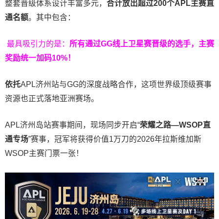
整套晋级体系设计丰富多元，
合计放出
超过200个
APL主赛直
通名额
。其中包含：
最具吸引力的是：
所有通过
GG
线上卫星赛晋级的选手，主赛
奖励统一加码
10%
！
依托
APL济州站与GG的深度战略合作，这项世界级顶级赛事
资源也正式落地亚洲赛场。
APL济州岛站赛事期间，现场同步开启“
荣耀之路
—WSOP
直
通专场
”赛事，冠军将获得价值1万刀的2026年拉斯维加斯
WSOP主赛门票一张！