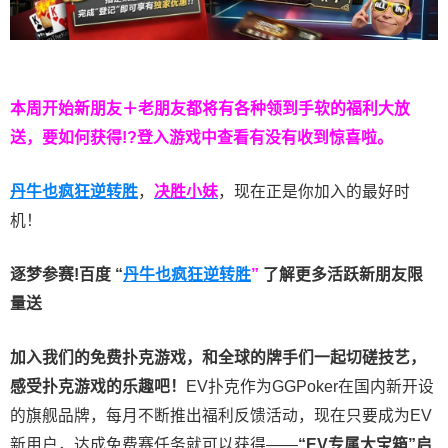
本周开始新朋友＋老朋友都将有各种领到手软的福利大放
送，要如何获得!?登入游戏中查看有没有收到惊喜啦。
丹牛也疯狂逆转胜
，
决胜小妹
，现在正是你加入的最好时
机！
逐梦参赛!百度 “
丹牛也疯狂逆转胜
”
了解更多
活跃新朋友限
量送
加入我们的免费扑克游戏，和全球的牌手们一起切磋技艺，
感受扑克游戏的乐趣吧！
EV扑克作为GGPoker在国内新开设
的旗舰品牌，每月不断推出福利反馈活动，现在只要成为EV
新用户，达成免费赛任务就可以获得——
“EV专属大宝箱”启