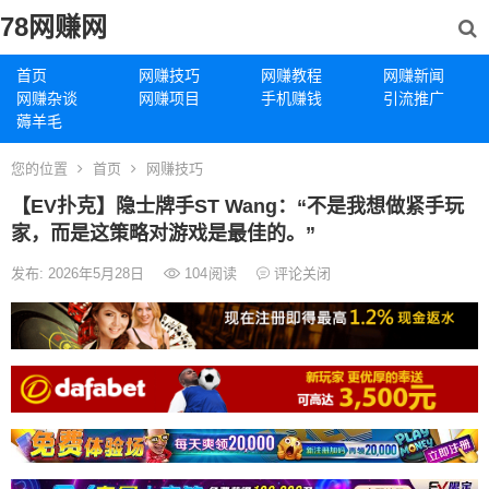
78网赚网
首页
网赚技巧
网赚教程
网赚新闻
网赚杂谈
网赚项目
手机赚钱
引流推广
薅羊毛
您的位置
首页
网赚技巧
【EV扑克】隐士牌手ST Wang：“不是我想做紧手玩
家，而是这策略对游戏是最佳的。”
发布: 2026年5月28日
104
阅读
评论关闭