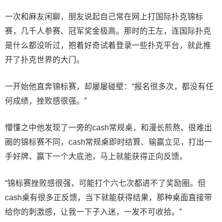
一次和麻友闲聊，朋友说起自己常在网上打国际扑克锦标
赛，几千人参赛、冠军奖金极高。那时的王左，连国际扑克
是什么都没听过，抱着好奇试着登录一些扑克平台，就此推
开了扑克世界的大门。
一开始他直奔锦标赛，却屡屡碰壁：“报名很多次，都没有任
何成绩，挫败感很强。”
懵懂之中他发现了一旁的cash常规桌，和漫长煎熬、很难出
圈的锦标赛不同，cash常规桌即时结算、输赢立见，打出一
手好牌、赢下一个大底池，马上就能获得正向反馈。
“锦标赛挫败感很强，可能打个六七次都进不了奖励圈。但
cash桌有很多正反馈，当下就能获得结果，那种桌面直接带
给你的刺激感，让我一下子入迷，一发不可收拾。”