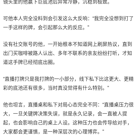
镜头里的他赢下巨底池后异常冷静，沉稳到极致。
可他本人完全没料到会引发这么大反响：“我完全没想到打了
一手这样的牌，会引起那么大的反应。”
没有社交账号的他，一开始根本不知道网上刷屏热议，直到
出门买咖啡被路人认出、多年不联系的亲友纷纷打听，才知
道这手牌已经彻底出圈。
“直播打牌只是我打牌的一小部分，线下私下比这更大、更精
彩的底池还有很多，当时真没觉得有什么特别。”
他也坦言，直播桌和私下对局心态完全不同：“直播桌压力很
大，一旦关键牌决策失误，就是永久记录，会一直被人提
起，也会影响自己的桌上人设。这种压力也会传导给对手，
大家都会更谨慎，是一种深层次的心理博弈。”