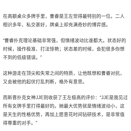
在高额桌众多牌手里，曹睿是王左觉得最特别的一位。二人
相识多年、私交甚好，牌桌上却充满奇妙的博弈感。
“曹睿扑克理论基础非常强，但情绪波动比谁都大。状态好的
时候，操作极准、打法惊艳；状态差的时候，会犯很多你想
不到的低级错误。”
这种游走在顶尖和失常之间的特质，让他既想和曹睿对抗，
又会被他的起伏打乱判断，格外有意思。
而新晋扑克女神JJE则收获了王左极高的评价：“JJE是我见过
所有女牌手里打得最好的。她最大优势就是情绪波动小，这
是天生的性格优势，再加上愿意花时间钻研技术，是非常值
得尊重的对手。”