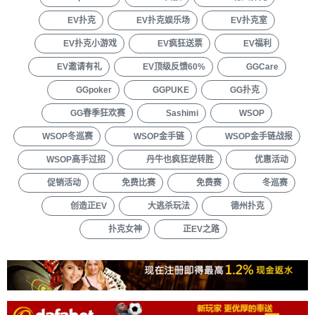
EV扑克
EV扑克娱乐场
EV扑克室
EV扑克小游戏
EV疯狂送票
EV福利
EV邀请有礼
EV顶级反馈60%
GGCare
GGpoker
GGPUKE
GG扑克
GG春季狂欢赛
Sashimi
WSOP
WSOP冬巡赛
WSOP金手链
WSOP金手链战报
WSOP高手过招
丹牛也疯狂逆转胜
优惠活动
促销活动
免费比赛
免费赛
冬巡赛
创造正EV
大逃杀玩法
德州扑克
扑克女神
正EV之路