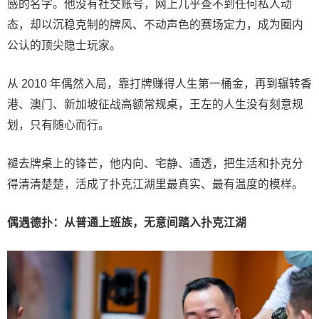
感的名字。他没有社交账号，网上几乎查不到任何私人动
态，却以沉稳克制的牌风、不动声色的赛场定力，成为圈内
公认的顶尖隐士玩家。
从 2010 年偶然入局，靠打牌赚得人生第一桶金，再到辗转香
港、澳门、新加坡征战高额常规桌，王左的人生没有刻意规
划，只有随心而行。
褪去牌桌上的锋芒，他内向、宅静、通透，把生活和扑克分
得清清楚楚，活成了扑克江湖里最真实、最有温度的模样。
偶遇德扑：从普通上班族，无意间踏入扑克江湖