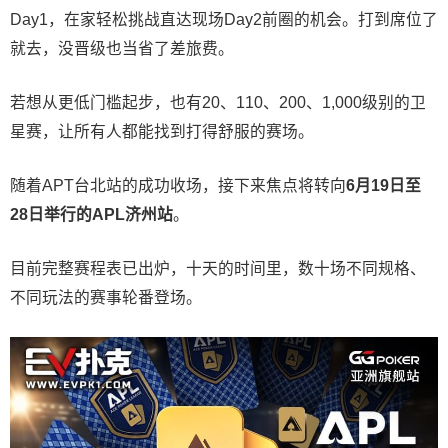
Day1，在家轻松挑战直达现场Day2前圈的机会。打到席位了
就去，没晋级也当省了差旅费。
若想从更低门槛起步，也有20、110、200、1,000级别的卫
星赛，让所有人都能找到打得舒服的赛场。
随着APT台北站的成功收场，接下来焦点将转向
6
月
19
日至
28
日举行的
APL
济州站
。
目前完整赛程表已出炉，十天的时间里，数十场不同规格、
不同玩法的赛事轮番登场。