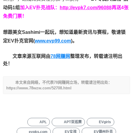
动码1组
加入EV扑克战队：
http://evpk7.com/96088
再送4张
免费门票！
想跟美女Sashimi一起玩，
想知道最新资讯与赛程，
敬请锁
定EV扑克官网(
www.evp99.com
)。
文章来源互联网由
78网赚网
整理发布，转载请注明出
处！
本文来自网络，不代表78网赚网立场，转载请注明出处：
https://www.78wzw.com/52708.html
APL
APT亚巡赛
EVgirls
evpks.com
EV女孩
EV德州扑克