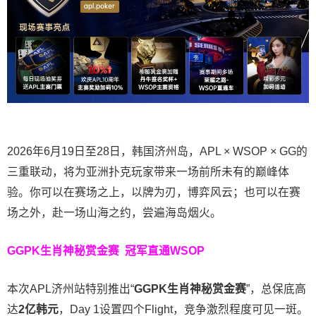
2026年6月19日至28日，韩国济州岛，APL × WSOP × GG的
三重联动，将为亚洲扑克玩家带来一场前所未有的巅峰体
验。
你可以在赛场之上，以牌为刃，博弈风云；也可以在赛
场之外，赴一场山海之约，尝遍海岛烟火。
GGPK生肖神秘赏金赛
冠军直通WSOP
本次APL济州站特别推出“
GGPK
生肖神秘赏金赛
”，总保底高
达
2
亿韩元
，Day 1设置四个Flight，竞争激烈程度可见一斑。