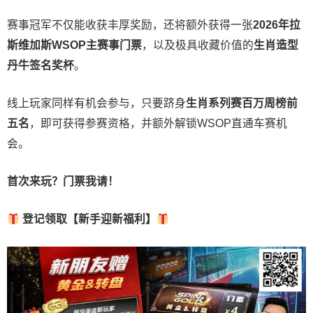
赛事冠军不仅能收获丰厚奖励，还将额外获得一张
2026
年拉
斯维加斯
WSOP
主赛事门票
，以及极具收藏价值的
生肖造型
丹牛签名奖杯
。
线上玩家同样有机会参与，只要跻身
生肖系列赛百万周榜前
五名
，即可获得参赛资格，并额外解锁WSOP直通车赛机
会。
首次来玩？门票我请！
登记领取【新手迎新福利】