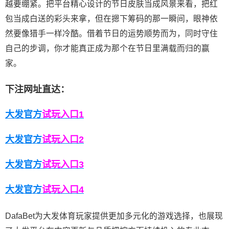
越要绷紧。把平台精心设计的节日皮肤当成风景来看，把红
包当成白送的彩头来拿，但在摁下筹码的那一瞬间，眼神依
然要像猎手一样冷酷。借着节日的运势顺势而为，同时守住
自己的步调，你才能真正成为那个在节日里满载而归的赢
家。
下注网址直达：
大发官方
试玩入口1
大发官
方
试玩入口2
大发官
方
试玩入口3
大发官
方
试玩入口4
DafaBet
为大发体育玩家提供更加多元化的游戏选择，也展现