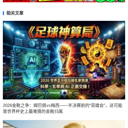
相关文章
2026金靴之争：姆巴佩vs梅西——半决赛前的“双雄会”，这可能
是世界杯史上最难猜的金靴归属