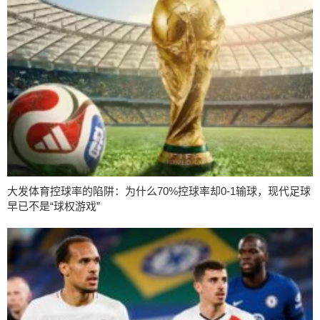
大发体育控球率的陷阱：为什么70%控球率却0-1输球，现代足球
早已不是“球权游戏”