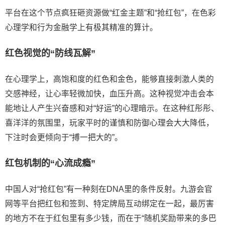
平台在这个节点疯狂砸资源做“红金主题”和“抢红包”，在色彩
心理学和行为金融学上有极其精准的算计。
红色视觉的“防线瓦解”
在心理学上，高饱和度的红色和金色，能够直接刺激人类的
交感神经，让心率轻微加快，血压升高。这种视觉冲击会本
能地让人产生兴奋感和对“好运”的心理暗示。在这种红彤彤、
喜洋洋的氛围里，玩家平时的谨慎和防御心理会大大降低，
下注时会更倾向于“搏一把大的”。
红包机制的“心流成瘾”
中国人对“抢红包”有一种刻在DNA里的条件反射。九游会官
网等平台把红包和签到、特定牌局互动绑定在一起，最厉害
的地方不在于红包里有多少钱，而在于“随机奖励带来的多巴