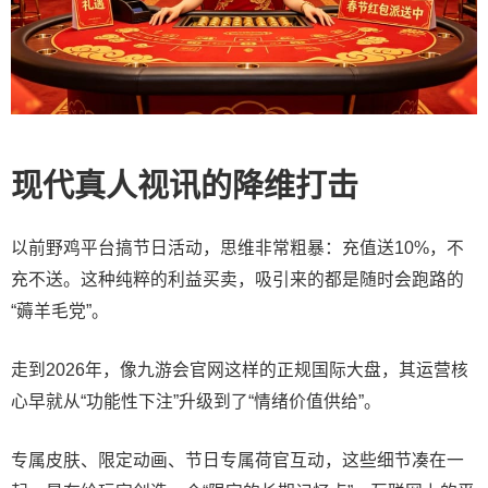
现代真人视讯的降维打击
以前野鸡平台搞节日活动，思维非常粗暴：充值送10%，不
充不送。这种纯粹的利益买卖，吸引来的都是随时会跑路的
“薅羊毛党”。
走到2026年，像九游会官网这样的正规国际大盘，其运营核
心早就从“功能性下注”升级到了“情绪价值供给”。
专属皮肤、限定动画、节日专属荷官互动，这些细节凑在一