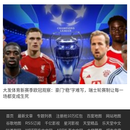
大发体育新赛季欧冠观察：豪门“稳”字难写，瑞士轮赛制让每一
场都变成生死
首页
最新文章
专题列表
注册抢10万红包
百度地图
网站地图
谷歌地图
RSS订阅
千亿影视
星河影视
天堂精品
乐天堂中文