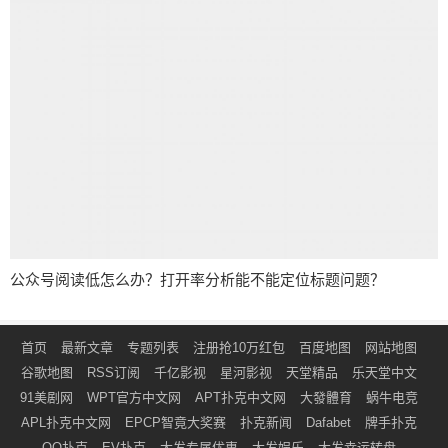
公众号阅读低怎么办？打开率分析能不能定位标题问题？
首页
最新文章
专题列表
注册抢10万红包
百度地图
网站地图
谷歌地图
RSS订阅
千亿影视
星河影视
天堂精品
乐天堂中文
91美剧网
WPT官方中文网
APT扑克中文网
大發體育
蜗牛电竞
APL扑克中文网
EPCP智竟大奖赛
扑克新闻
Dafabet
牌手扑克
QQ扑克
EV扑克
大发专属优惠
大发娱乐
大发幸运转盘