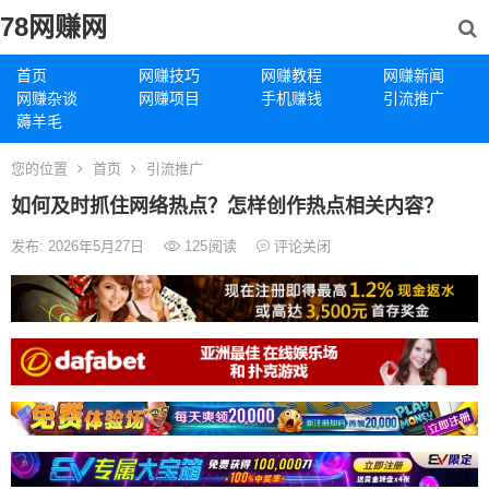
78网赚网
首页
网赚技巧
网赚教程
网赚新闻
网赚杂谈
网赚项目
手机赚钱
引流推广
薅羊毛
您的位置
首页
引流推广
如何及时抓住网络热点？怎样创作热点相关内容？
发布: 2026年5月27日
125
阅读
评论关闭