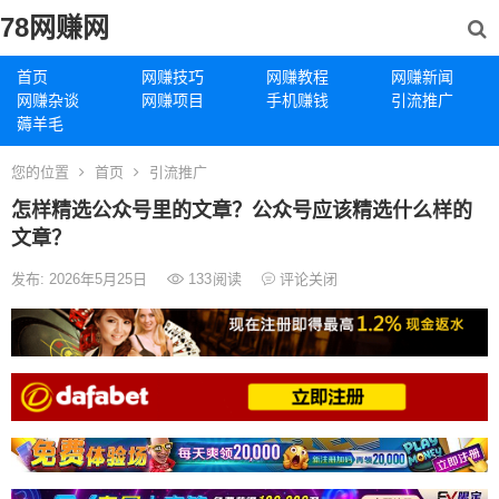
78网赚网
首页
网赚技巧
网赚教程
网赚新闻
网赚杂谈
网赚项目
手机赚钱
引流推广
薅羊毛
您的位置
首页
引流推广
怎样精选公众号里的文章？公众号应该精选什么样的
文章？
发布: 2026年5月25日
133
阅读
评论关闭