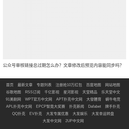
公众号审核链接总过期怎么办？文章修改后预览内容能同步吗？
首页
最新文章
专题列表
注册抢10万红包
百度地图
网站地图
谷歌地图
RSS订阅
千亿影视
星河影视
天堂精品
乐天堂中文
91美剧网
WPT官方中文网
APT扑克中文网
大發體育
蜗牛电竞
APL扑克中文网
EPCP智竟大奖赛
扑克新闻
Dafabet
牌手扑克
QQ扑克
EV扑克
大发专属优惠
大发娱乐
大发幸运转盘
大发中文网
2UP中文网