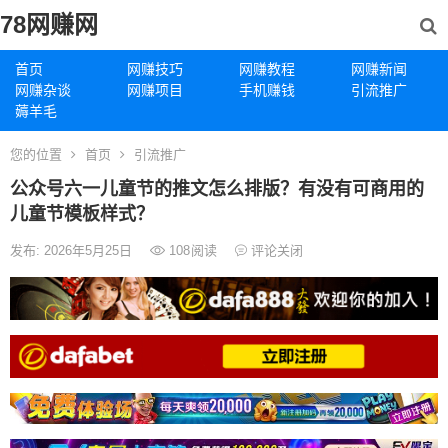
78网赚网
首页
网赚技巧
网赚教程
网赚新闻
网赚杂谈
网赚项目
手机赚钱
引流推广
薅羊毛
您的位置
首页
引流推广
公众号六一儿童节的推文怎么排版？有没有可商用的
儿童节模板样式？
发布: 2026年5月25日
108
阅读
评论关闭