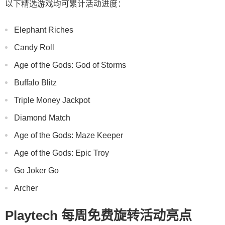
以下精选游戏均可累计活动进度：
Elephant Riches
Candy Roll
Age of the Gods: God of Storms
Buffalo Blitz
Triple Money Jackpot
Diamond Match
Age of the Gods: Maze Keeper
Age of the Gods: Epic Troy
Go Joker Go
Archer
Playtech 每周免费旋转活动亮点