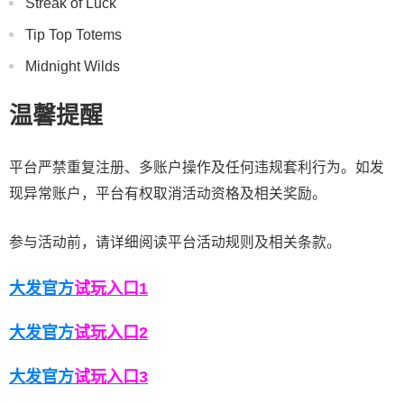
Streak of Luck
Tip Top Totems
Midnight Wilds
温馨提醒
平台严禁重复注册、多账户操作及任何违规套利行为。如发
现异常账户，平台有权取消活动资格及相关奖励。
参与活动前，请详细阅读平台活动规则及相关条款。
大发官方
试玩入口1
大发官
方
试玩入口2
大发官
方
试玩入口3