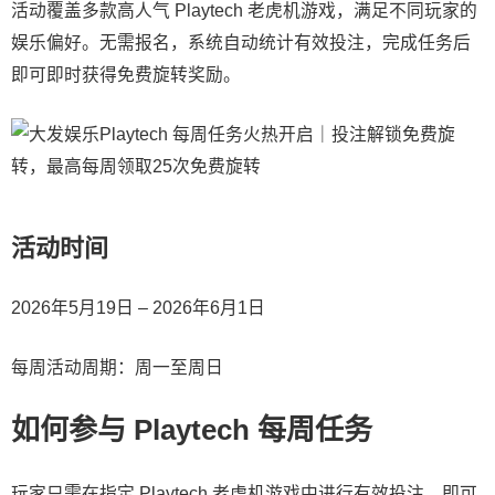
活动覆盖多款高人气 Playtech 老虎机游戏，满足不同玩家的
娱乐偏好。无需报名，系统自动统计有效投注，完成任务后
即可即时获得免费旋转奖励。
活动时间
2026年5月19日 – 2026年6月1日
每周活动周期：周一至周日
如何参与 Playtech 每周任务
玩家只需在指定 Playtech 老虎机游戏中进行有效投注，即可