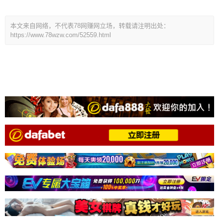
本文来自网络，不代表78网赚网立场，转载请注明出处：
https://www.78wzw.com/52559.html