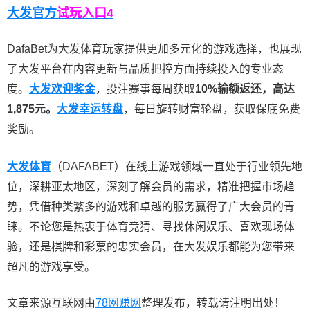
大发官
方
试玩入口4
DafaBet
为大发体育玩家提供更加多元化的游戏选择，也展现
了大发平台在内容更新与品质把控方面持续投入的专业态
度。
大发欢迎奖金
，投注赛事每周获取
10%输额返还，高达
1,875元。
大发幸运转盘
，每日旋转财富轮盘，获取保底免费
奖励。
大发体育
（DAFABET）在线上游戏领域一直处于行业领先地
位，深耕亚太地区，深刻了解会员的需求，精准把握市场趋
势，凭借种类繁多的游戏和卓越的服务赢得了广大会员的青
睐。不论您是热衷于体育竞猜、寻找休闲娱乐、喜欢现场体
验，还是棋牌和彩票的忠实会员，在大发娱乐都能为您带来
超凡的游戏享受。
文章来源互联网由
78网赚网
整理发布，转载请注明出处！