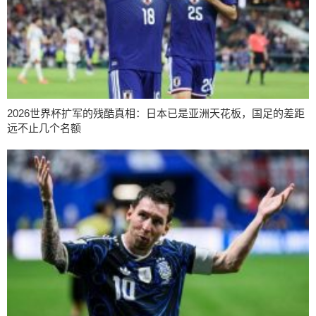
2026世界杯扩军的残酷真相：日本已是亚洲天花板，国足的差距
远不止几个名额