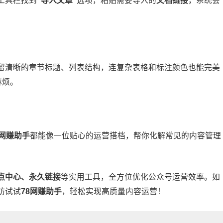
工具栏找到
“导入文章”
选项，粘贴需要导入的
文档链接
，系统会
留清晰的章节标题、列表结构，连复杂表格和标注颜色也能完美
麻烦。
8网赚助手
都能像一位贴心的运营搭档，帮你化解常见的内容管理
点中心、永久链接
等实用工具，全方位优化公众号运营效率。如
妨试试
78网赚助手
，轻松实现高质量内容运营！