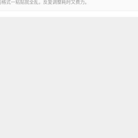
的格式一粘贴就全乱，反复调整耗时又费力。