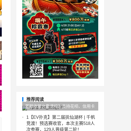
推荐阅读
蓝鲸收银台靠谱吗？支持花呗、信用卡
自动回款
1
【EV扑克】第二届抚仙湖杯 | 千帆
竞渡！预选赛收官，本次主赛518人
次参赛，129人晋级第二轮！