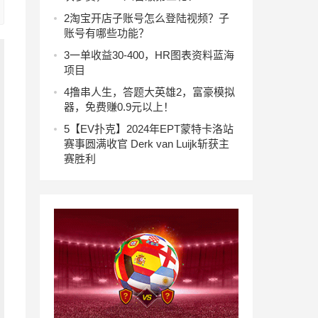
2
淘宝开店子账号怎么登陆视频？子
账号有哪些功能？
3
一单收益30-400，HR图表资料蓝海
项目
4
撸串人生，答题大英雄2，富豪模拟
器，免费赚0.9元以上！
5
【EV扑克】2024年EPT蒙特卡洛站
赛事圆满收官 Derk van Luijk斩获主
赛胜利