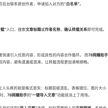
号后台联系原创作者，申请加入对方的
“白名单”
。
转载”
入口，搜索
文章标题
或
作者名称
，
确认转载关系
即可完成。
者快速引入优质内容，形成良性的内容合作循环。 而
78网赚助手
权内容，避免遗漏或混淆，让转载流程更加清晰顺畅。
，最让人头疼的就是格式丢失：标题层级混乱、表格错位、图片大小
时，
78网赚助手
的“
一键导入文章”
功能就派上了用场。