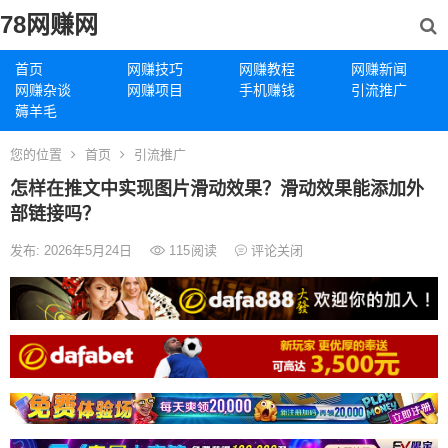
78网赚网
首页
网赚技巧
网赚教程
网赚新闻
网赚杂谈
网赚项目
手机赚钱
引流推广
薅羊毛
您的位置
首页
引流推广
怎样在推文中实现图片滑动效果？滑动效果能添加外
部链接吗？
发布: 2026年5月24日
115
阅读
评论关闭