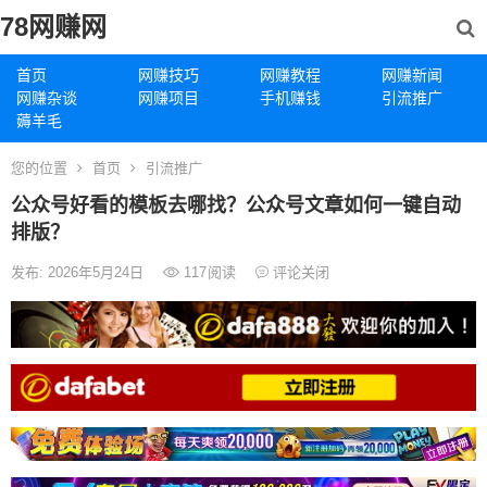
78网赚网
首页
网赚技巧
网赚教程
网赚新闻
网赚杂谈
网赚项目
手机赚钱
引流推广
薅羊毛
您的位置
首页
引流推广
公众号好看的模板去哪找？公众号文章如何一键自动
排版？
发布: 2026年5月24日
117
阅读
评论关闭