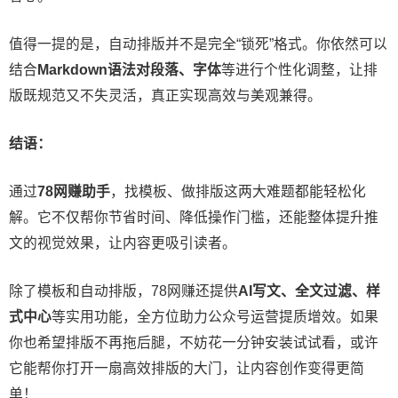
值得一提的是，自动排版并不是完全“锁死”格式。你依然可以
结合
Markdown语法对段落、字体
等进行个性化调整，让排
版既规范又不失灵活，真正实现高效与美观兼得。
结语：
通过
78网赚助手
，找模板、做排版这两大难题都能轻松化
解。它不仅帮你节省时间、降低操作门槛，还能整体提升推
文的视觉效果，让内容更吸引读者。
除了模板和自动排版，78网赚还提供
AI写文、全文过滤、样
式中心
等实用功能，全方位助力公众号运营提质增效。如果
你也希望排版不再拖后腿，不妨花一分钟安装试试看，或许
它能帮你打开一扇高效排版的大门，让内容创作变得更简
单！