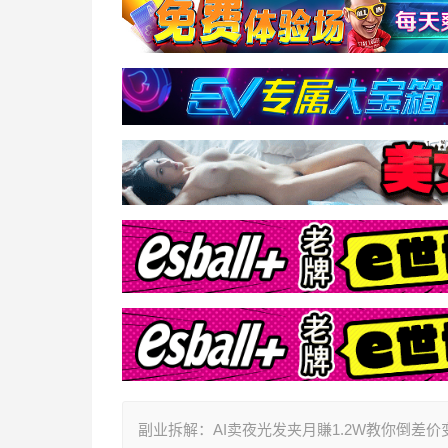
副业拆解：AI卖夜光发夹月賺1.2W教你倒差价