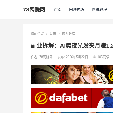
78网赚网
首页
网赚技巧
网赚教程
您的位置
首页
网赚教程
副业拆解：AI卖夜光发夹月賺1
作者:
78网赚网
发布: 2026年5月22日
105
阅读