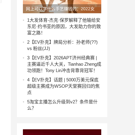
网上可以学什么手艺赚钱的：2022女
生学什么手艺好赚钱
1
大发体育-杰克·保罗解释了他输给安
东尼·约书亚的原因，大发助力你的致
富之路！
2
【EV扑克】​牌局分析：孙老师(??)
vs 粉丝(JJ)
3
【EV扑克】2026APT济州经典赛 |
主赛逼近千人大关，Tianhao Zheng成
功领跑！Tony Lin冲击背靠背冠军！
4
【EV扑克】话题 | 5000万美元保底
超级主赛成为WSOP天堂赛回归的焦
点
5
淘宝主播怎么升级到v2？条件是什
么？