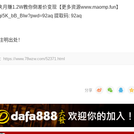
1.2W教你倒差价变现【更多资源www.maomp.fun】
aZgi5K_bB_BIw?pwd=92aq 提取码: 92aq
注明出处！
www.78wzw.com/52371.html