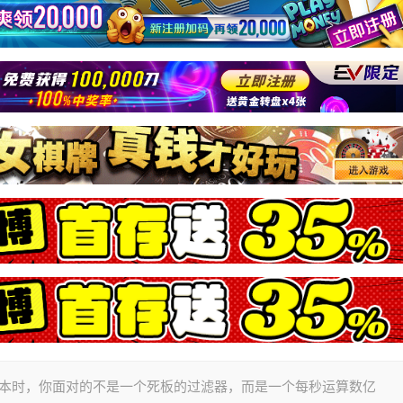
脚本时，你面对的不是一个死板的过滤器，而是一个每秒运算数亿