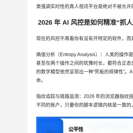
类强调实时性的真人视讯平台是绝对不被允许
2026 年 AI 风控是如何精准“抓
现在的风控不再看你有没有开特定的软件，而是
熵值分析（Entropy Analysis）：人
甚至在两个操作之间的犹豫时长，都符合正态
的数学模型依然呈现出一种“死板的规律性”。
命。
指纹追踪与链路监测：2026 年的浏览器指纹
不同的账户，只要你的脚本逻辑内核是一致的，