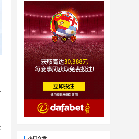
就
宽
这
热门文章