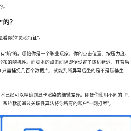
的。
人”的？
看你的“灵魂特征”。
类的操作是有“熵”的。哪怕你是一个职业玩家，你的点击位置、按压力度、
分布的随机性。而脚本的点击间隔即便设置了随机延迟，其背后
AI 只需捕捉几百个数据点，就能判断屏幕后坐的是不是碳基生
技术已经可以精确到显卡渲染的细微差异。即便你使用不同的 IP
系统就能通过关联性算法将你所有的账户“一网打尽”。