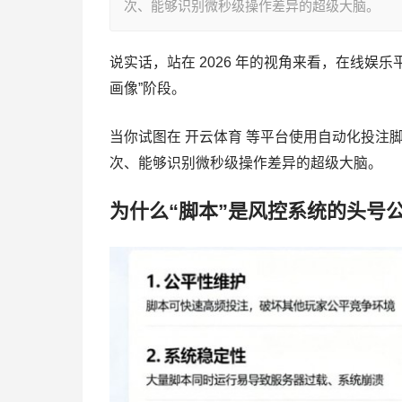
次、能够识别微秒级操作差异的超级大脑。
说实话，站在 2026 年的视角来看，在线娱乐
画像”阶段。
当你试图在 开云体育 等平台使用自动化投注
次、能够识别微秒级操作差异的超级大脑。
为什么“脚本”是风控系统的头号