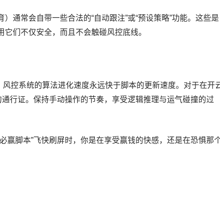
）通常会自带一些合法的“自动跟注”或“预设策略”功能。这些是
用它们不仅安全，而且不会触碰风控底线。
死路。风控系统的算法进化速度永远快于脚本的更新速度。对于在开
好的通行证。保持手动操作的节奏，享受逻辑推理与运气碰撞的过
“必赢脚本”飞快刷屏时，你是在享受赢钱的快感，还是在恐惧那