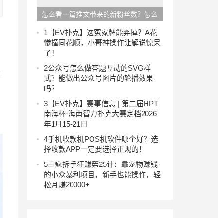
怎么看一篇推文带来的新粉丝数？怎么
看一篇推文有多少粉丝点开？
1
【EV扑克】这冤家牌能弃掉？A花
惨撞同花顺，小哥神操作让解说惊呆
了！
2
公众号怎么做答题互动的SVG样
亿
式？能做出公众号图片的轮播效果
吗？
3
【EV扑克】赛事信息 | 第二届HPT
南海杯·海南智力扑克大赛定档2026
年1月15-21日
4
手机收款机POS机软件哪个好？选
择收款APP一定要选择正规的！
5
三疯拆手狂赚第25计：靠宠物赚钱
的小众暴利项目，新手也能操作，轻
松月赚20000+