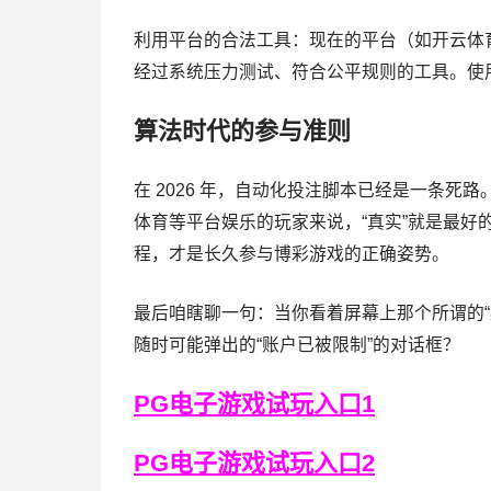
利用平台的合法工具：现在的平台（如开云体育
经过系统压力测试、符合公平规则的工具。使
算法时代的参与准则
在 2026 年，自动化投注脚本已经是一条
体育等平台娱乐的玩家来说，“真实”就是最
程，才是长久参与博彩游戏的正确姿势。
最后咱瞎聊一句：当你看着屏幕上那个所谓的
随时可能弹出的“账户已被限制”的对话框？
PG电子游戏试玩入口1
PG电子游戏试玩入口2