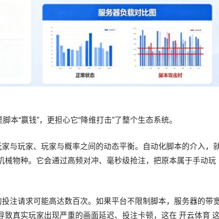
是脚本“赢钱”，更担心它“降维打击”了整个生态系统。
于玩家与玩家、玩家与概率之间的动态平衡。自动化脚本的介入，
机械物种。它会通过高频对冲、毫秒级抢注，把原本属于手动玩
出的投注请求可能高达数百次。如果平台不限制脚本，服务器的带
致真实玩家出现严重的画面延迟、投注卡顿，这在 开云体育 