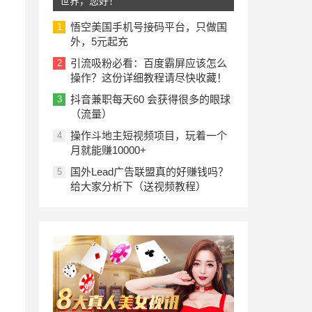
世界，您好！
悟空美国手机号接码平台，只做国
1
外，5元起充
引流吸粉必看：百度霸屏应该怎么
2
操作？这份详细教程请尽快收藏！
抖音兼职每天60 会获得很多的眼球
3
（流量）
操作斗地主短视频项目，玩着一个
4
月就能赚10000+
国外Lead广告联盟真的好赚钱吗？
5
给大家分析下（送视频教程）