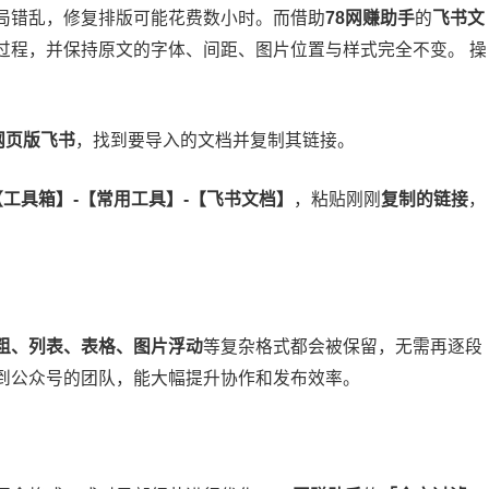
局错乱，修复排版可能花费数小时。而借助
78网赚助手
的
飞书文
过程，并保持原文的字体、间距、图片位置与样式完全不变。 操
网页版飞书
，找到要导入的文档并复制其链接。
【工具箱】-【常用工具】-【飞书文档】
，粘贴刚刚
复制的链接
，
粗、列表、表格、图片浮动
等复杂格式都会被保留，无需再逐段
到公众号的团队，能大幅提升协作和发布效率。