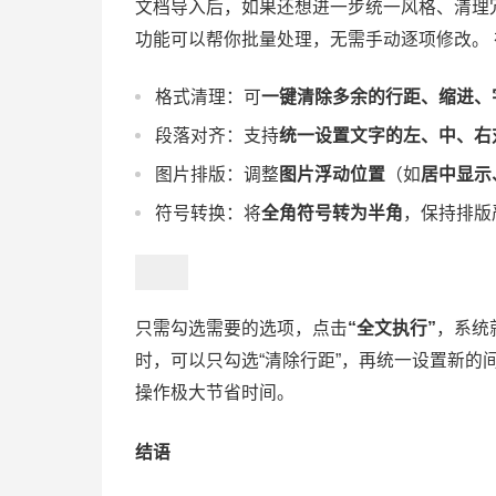
文档导入后，如果还想进一步统一风格、清理
功能可以帮你批量处理，无需手动逐项修改。
格式清理：可
一键清除多余的行距、缩进、
段落对齐：支持
统一设置文字的左、中、右
图片排版：调整
图片浮动位置
（如
居中显示
符号转换：将
全角符号转为半角
，保持排版
只需勾选需要的选项，点击
“全文执行”
，系统
时，可以只勾选“清除行距”，再统一设置新
操作极大节省时间。
结语