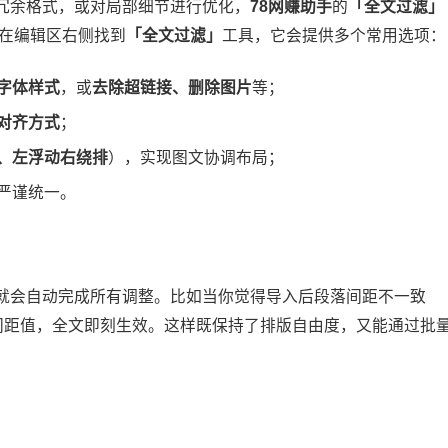
冗余格式，或对局部细节进行优化，
78网赚助手
的
「全文过滤」
 在编辑区右侧找到
「全文过滤」
工具，它会提供多个常用选项：
字体样式
，或
去除超链接、删除图片
等；
对齐方式
；
、左浮动右绕排
），实现图文协调布局；
严谨统一。
就会自动完成所有调整。比如当你觉得导入后段落间距不一致
的间距值，全文即刻生效。这样既保持了排版自由度，又能通过批