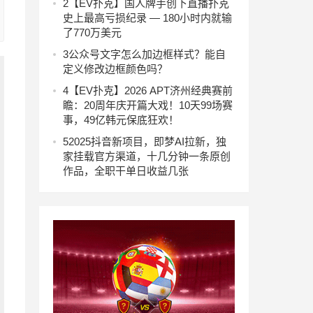
2
【EV扑克】国人牌手创下直播扑克
史上最高亏损纪录 — 180小时内就输
了770万美元
3
公众号文字怎么加边框样式？能自
定义修改边框颜色吗？
4
【EV扑克】2026 APT济州经典赛前
瞻：20周年庆开篇大戏！10天99场赛
事，49亿韩元保底狂欢！
5
2025抖音新项目，即梦AI拉新，独
家挂载官方渠道，十几分钟一条原创
作品，全职干单日收益几张