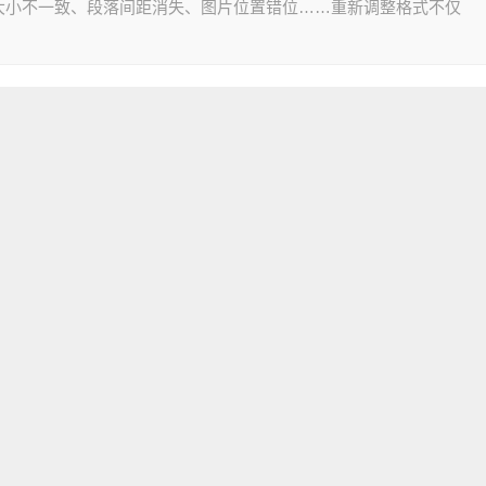
大小不一致、段落间距消失、图片位置错位……重新调整格式不仅
。