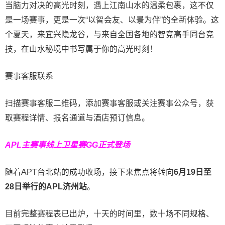
当脑力对决的高光时刻，遇上江南山水的温柔包裹，这不仅
是一场赛事，更是一次“以智会友、以景为伴”的全新体验。这
个夏天，来宜兴隐龙谷，与来自全国各地的智竞高手同台竞
技，在山水秘境中书写属于你的高光时刻！
赛事客服联系
扫描赛事客服二维码，添加赛事客服或关注赛事公众号，获
取赛程详情、报名通道与酒店预订信息。
APL主赛事线上卫星赛
GG正式登场
随着APT台北站的成功收场，接下来焦点将转向
6
月
19
日至
28
日举行的
APL
济州站
。
目前完整赛程表已出炉，十天的时间里，数十场不同规格、