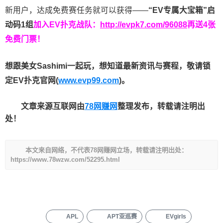
新用户，达成免费赛任务就可以获得——
“EV专属大宝箱”启
动码1组
加入EV扑克战队：
http://evpk7.com/96088
再送4张
免费门票！
想跟美女Sashimi一起玩，
想知道最新资讯与赛程，
敬请锁
定EV扑克官网(
www.evp99.com
)。
文章来源互联网由
78网赚网
整理发布，转载请注明出
处！
本文来自网络，不代表78网赚网立场，转载请注明出处：
https://www.78wzw.com/52295.html
APL
APT亚巡赛
EVgirls