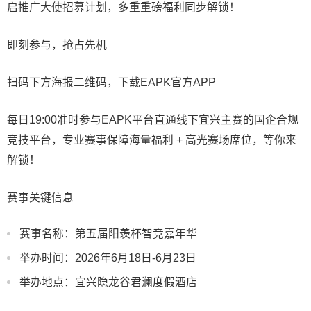
启推广大使招募计划，多重重磅福利同步解锁！
即刻参与，抢占先机
扫码下方海报二维码，下载EAPK官方APP
每日19:00准时参与EAPK平台直通线下宜兴主赛的国企合规
竞技平台，专业赛事保障海量福利 + 高光赛场席位，等你来
解锁！
赛事关键信息
赛事名称：第五届阳羡杯智竞嘉年华
举办时间：2026年6月18日-6月23日
举办地点：宜兴隐龙谷君澜度假酒店