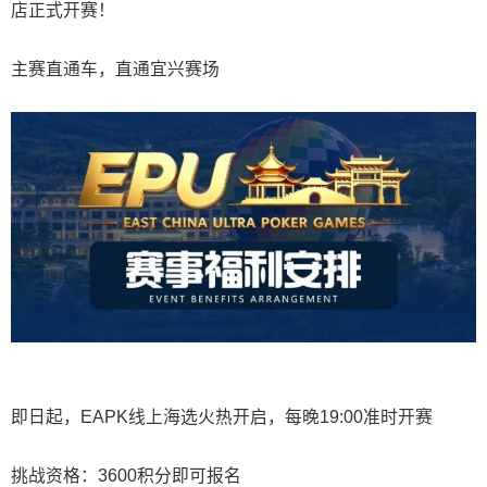
店正式开赛！
主赛直通车，直通宜兴赛场
即日起，EAPK线上海选火热开启，每晚19:00准时开赛
挑战资格：3600积分即可报名