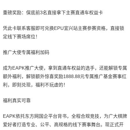
重磅奖励：保底前3名直接拿下主赛直通车权益卡
凭此卡联系客服即可兑换EPU宜兴站主赛参赛资格，直接锁
定线下赛场席位！
推广大使专属福利加码
成为EAPK推广大使，拿到直通车权益的选手，还能解锁专属
额外福利，解锁额外惊喜奖励1888.88元专属推广基金赛事红
利，即刻兑现，福利不玩虚的！
福利真实可靠
EAPK依托东方网国企平台背书，全程合规竞技，为广大棋牌
爱好者打造专业、公平、高规格的线下赛事舞台。现正式开