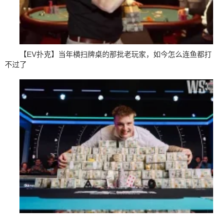
【EV扑克】当年横扫牌桌的那批老玩家，如今怎么连鱼都打
不过了