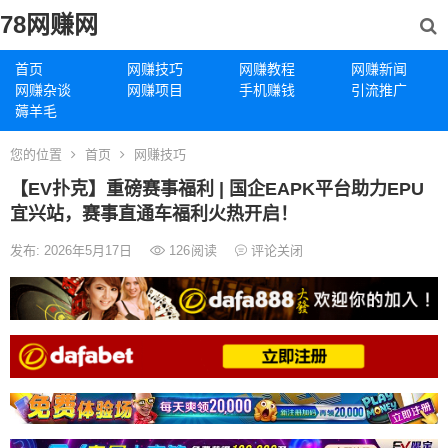
78网赚网
首页
网赚技巧
网赚教程
网赚新闻
网赚杂谈
网赚项目
手机赚钱
引流推广
薅羊毛
您的位置
首页
网赚技巧
【EV扑克】重磅赛事福利 | 国企EAPK平台助力EPU
宜兴站，赛事直通车福利火热开启！
发布: 2026年5月17日
126
阅读
评论关闭