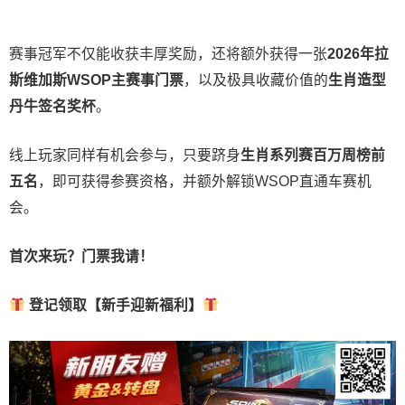
赛事冠军不仅能收获丰厚奖励，还将额外获得一张
2026
年拉
斯维加斯
WSOP
主赛事门票
，以及极具收藏价值的
生肖造型
丹牛签名奖杯
。
线上玩家同样有机会参与，只要跻身
生肖系列赛百万周榜前
五名
，即可获得参赛资格，并额外解锁WSOP直通车赛机
会。
首次来玩？门票我请！
登记领取【新手迎新福利】