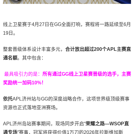
线上卫星赛于4月27日在GG全面打响，赛程将一路延续至6月
19日。
整套晋级体系设计丰富多元，
合计放出
超过200个
APL主赛直
通名额
。其中包含：
最具吸引力的是：
所有通过
GG
线上卫星赛晋级的选手，主赛
奖励统一加码
10%
！
依托
APL济州站与GG的深度战略合作，这项世界级顶级赛事
资源也正式落地亚洲赛场。
APL济州岛站赛事期间，现场同步开启“
荣耀之路
—WSOP
直
通专场
”赛事，冠军将获得价值1万刀的2026年拉斯维加斯