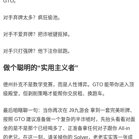
GTO。
对手弃牌太多？疯狂偷池。
对手不爱弃牌？把诈唬键抠掉。
对手只打强牌？他下注你就跑。
做个聪明的“实用主义者”
德州扑克不是数学竞赛，而是人性博弈。GTO 能带你进入顶
级殿堂，但剥削策略才能帮你交房租、换跑车。
最后咱瞎聊一句：当你再次在 J9九游会 拿到一套完美听牌、
按照 GTO 建议准备做一个复杂的半诈唬时，先抬头看看对面
坐的是不是那个已经喝多了、正准备拿任何对子跟你 All-in
的老兄。在这一刻，请关掉你的 Solver，老老实实等一张成