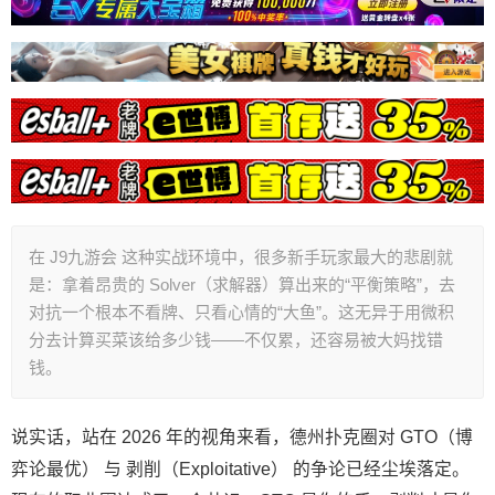
在 J9九游会 这种实战环境中，很多新手玩家最大的悲剧就
是：拿着昂贵的 Solver（求解器）算出来的“平衡策略”，去
对抗一个根本不看牌、只看心情的“大鱼”。这无异于用微积
分去计算买菜该给多少钱——不仅累，还容易被大妈找错
钱。
说实话，站在 2026 年的视角来看，德州扑克圈对 GTO（博
弈论最优） 与 剥削（Exploitative） 的争论已经尘埃落定。