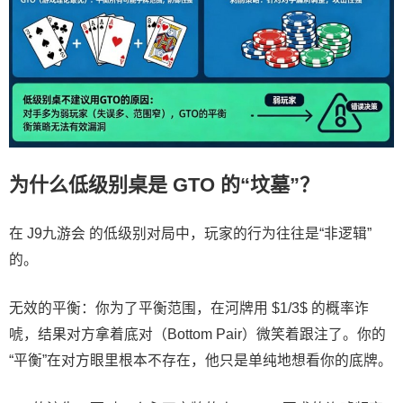
为什么低级别桌是 GTO 的“坟墓”？
在 J9九游会 的低级别对局中，玩家的行为往往是“非逻辑”
的。
无效的平衡：你为了平衡范围，在河牌用
$1/3$
的概率诈
唬，结果对方拿着底对（Bottom Pair）微笑着跟注了。你的
“平衡”在对方眼里根本不存在，他只是单纯地想看你的底牌。