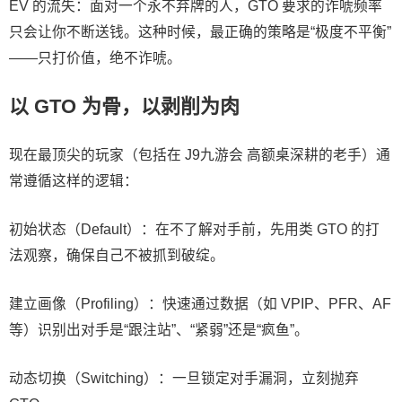
EV 的流失：面对一个永不弃牌的人，GTO 要求的诈唬频率
只会让你不断送钱。这种时候，最正确的策略是“极度不平衡”
——只打价值，绝不诈唬。
以 GTO 为骨，以剥削为肉
现在最顶尖的玩家（包括在 J9九游会 高额桌深耕的老手）通
常遵循这样的逻辑：
初始状态（Default）：在不了解对手前，先用类 GTO 的打
法观察，确保自己不被抓到破绽。
建立画像（Profiling）：快速通过数据（如 VPIP、PFR、AF
等）识别出对手是“跟注站”、“紧弱”还是“疯鱼”。
动态切换（Switching）：一旦锁定对手漏洞，立刻抛弃