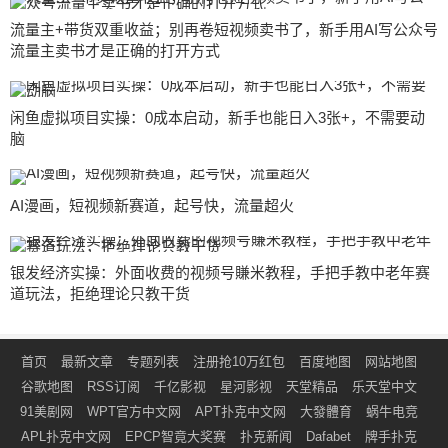
流量主+带货双重收益；别再卷短视频卖书了，新手用AI写公众号
流量主卖书才是正确的打开方式
闲鱼虚拟项目实操：0成本启动，新手也能日入3张+，不需要动
脑
AI漫画，短视频新赛道，起号快，流量超火
银发经济实操：外面收费的视频号賺米教程，手把手教中老年赛
道玩法，拒绝理论只教干货
首页
最新文章
专题列表
注册抢10万红包
百度地图
网站地图
谷歌地图
RSS订阅
千亿影视
星河影视
天堂精品
乐天堂中文
91美剧网
WPT官方中文网
APT扑克中文网
大發體育
蜗牛电竞
APL扑克中文网
EPCP智竟大奖赛
扑克新闻
Dafabet
牌手扑克