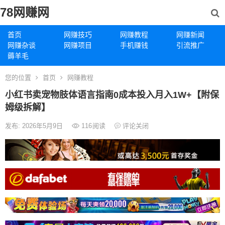
78网赚网
首页
网赚技巧
网赚教程
网赚新闻
网赚杂谈
网赚项目
手机赚钱
引流推广
薅羊毛
您的位置
首页
网赚教程
小红书卖宠物肢体语言指南0成本投入月入1W+【附保
姆级拆解】
发布: 2026年5月9日
116
阅读
评论关闭