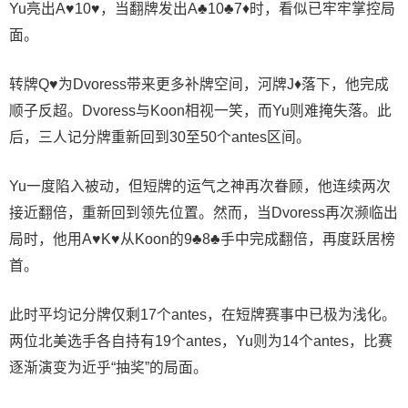
Yu亮出A♥10♥，当翻牌发出A♣10♣7♦时，看似已牢牢掌控局
面。
转牌Q♥为Dvoress带来更多补牌空间，河牌J♦落下，他完成
顺子反超。Dvoress与Koon相视一笑，而Yu则难掩失落。此
后，三人记分牌重新回到30至50个antes区间。
Yu一度陷入被动，但短牌的运气之神再次眷顾，他连续两次
接近翻倍，重新回到领先位置。然而，当Dvoress再次濒临出
局时，他用A♥K♥从Koon的9♣8♣手中完成翻倍，再度跃居榜
首。
此时平均记分牌仅剩17个antes，在短牌赛事中已极为浅化。
两位北美选手各自持有19个antes，Yu则为14个antes，比赛
逐渐演变为近乎“抽奖”的局面。