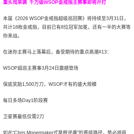
重头戏来袭
千万级
WSOP金戒指
主赛事即将开打
本届《2026 WSOP金戒指超级巡回赛》将持续至3月31日，
共计18枚金戒指，目前已有8位冠军加冕，还有一半的大赛等
你来战。
在迷你主赛马上落幕后，备受期待的重点高潮#13：
WSOP超巡主赛事3月24日震撼登场
保底奖励1,500万刀，WSOP才有的盛大规模
每日多场Day1阶段赛
卫星赛最低仅需2刀
如此“Chris Monermaker式草根逆袭”的晋级路径，势必将吸