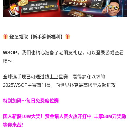
登记领取【新手迎新福利】
WSOP
，我们也精心准备了老朋友礼包，可以登录游戏查看
噢～
全球选手现已可通过线上卫星赛，赢得梦寐以求的
2025WSOP主赛事门票，向世界扑克最高殿堂发起进攻！
特别加码～每日免费席位赛
国人斩获
10W
大奖！
赏金猎人赛火热开打中 丰厚50M刀奖励
等你来战！