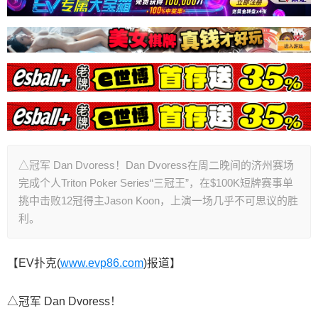
△冠军 Dan Dvoress！Dan Dvoress在周二晚间的济州赛场
完成个人Triton Poker Series“三冠王”，在$100K短牌赛事单
挑中击败12冠得主Jason Koon，上演一场几乎不可思议的胜
利。
【EV扑克(
www.evp86.com
)报道】
△冠军 Dan Dvoress！