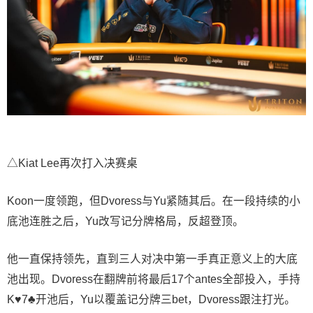
△Kiat Lee再次打入决赛桌
Koon一度领跑，但Dvoress与Yu紧随其后。在一段持续的小
底池连胜之后，Yu改写记分牌格局，反超登顶。
他一直保持领先，直到三人对决中第一手真正意义上的大底
池出现。Dvoress在翻牌前将最后17个antes全部投入，手持
K♥7♣开池后，Yu以覆盖记分牌三bet，Dvoress跟注打光。