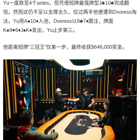
Yu一度跌至4个antes，但凭借短牌最强牌型J♣10♣完成翻
倍。然而这仍不足以支撑太久，仅过两手他便遭到Dvoress淘
汰。Yu用A♠10♦入池，Dvoress以9♣7♦跟注，牌面
K♠9♥6♦J♠K♦发出，Yu止步第三。
他距离短牌“三冠王”仅差一步，最终收获$646,000奖金。