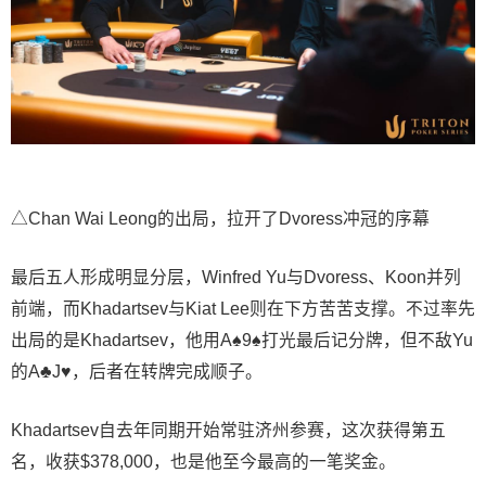
△Chan Wai Leong的出局，拉开了Dvoress冲冠的序幕
最后五人形成明显分层，Winfred Yu与Dvoress、Koon并列
前端，而Khadartsev与Kiat Lee则在下方苦苦支撑。不过率先
出局的是Khadartsev，他用A♠9♠打光最后记分牌，但不敌Yu
的A♣J♥，后者在转牌完成顺子。
Khadartsev自去年同期开始常驻济州参赛，这次获得第五
名，收获$378,000，也是他至今最高的一笔奖金。