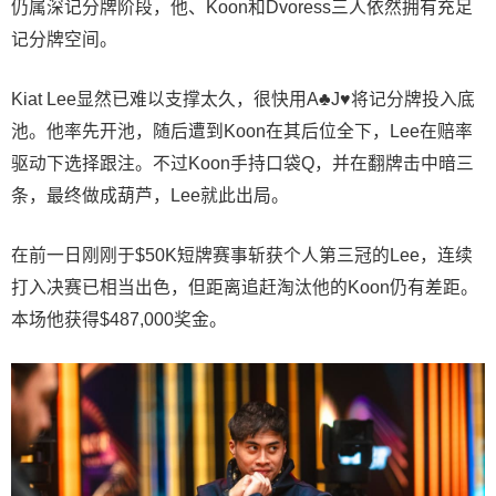
仍属深记分牌阶段，他、Koon和Dvoress三人依然拥有充足
记分牌空间。
Kiat Lee显然已难以支撑太久，很快用A♣J♥将记分牌投入底
池。他率先开池，随后遭到Koon在其后位全下，Lee在赔率
驱动下选择跟注。不过Koon手持口袋Q，并在翻牌击中暗三
条，最终做成葫芦，Lee就此出局。
在前一日刚刚于$50K短牌赛事斩获个人第三冠的Lee，连续
打入决赛已相当出色，但距离追赶淘汰他的Koon仍有差距。
本场他获得$487,000奖金。