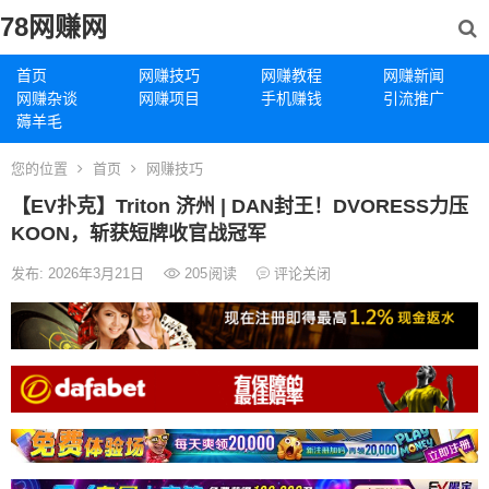
78网赚网
首页
网赚技巧
网赚教程
网赚新闻
网赚杂谈
网赚项目
手机赚钱
引流推广
薅羊毛
您的位置
首页
网赚技巧
【EV扑克】Triton 济州 | DAN封王！DVORESS力压
KOON，斩获短牌收官战冠军
发布: 2026年3月21日
205
阅读
评论关闭