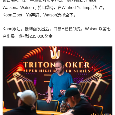
到口袋A，在一手重磅对决中淘汰了实力强劲的Mike
Watson。Watson手持口袋Q，在Winfred Yu limp后加注，
Koon三bet，Yu弃牌，Watson选择全下。
Koon跟注，低牌面发出后，口袋A稳稳领先。Watson以第七
名出局，获得$235,000奖金。