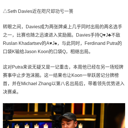
△Seth Davies近在咫尺却功亏一篑
转眼之间，Davies成为两张牌桌上几乎同时出局的两名选手
之一，比赛也随之迅速进入奖励圈。Davies手持Q♥J♣不敌
Ruslan Khadartsev的A♥J♠，与此同时，Ferdinand Putra的
口袋K输给Jason Koon的口袋Q，相继出局。
这对Putra来说无疑又是一记重击，本周他已经在另一场短牌
赛事中止步泡沫圈。这一结果也让Koon一举跃居记分牌榜
首，并在Michael Zhang以第八名出局后，带着领先优势进入
决赛桌。