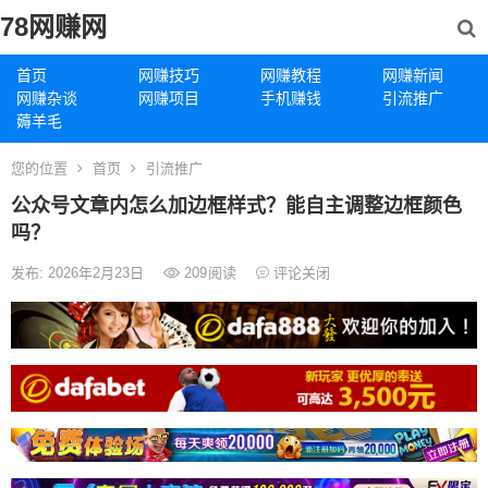
78网赚网
首页
网赚技巧
网赚教程
网赚新闻
网赚杂谈
网赚项目
手机赚钱
引流推广
薅羊毛
您的位置
首页
引流推广
公众号文章内怎么加边框样式？能自主调整边框颜色
吗？
发布: 2026年2月23日
209
阅读
评论关闭