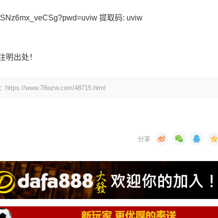
HSRSNz6mx_veCSg?pwd=uviw 提取码: uviw
注明出处！
www.78wzw.com/48715.html