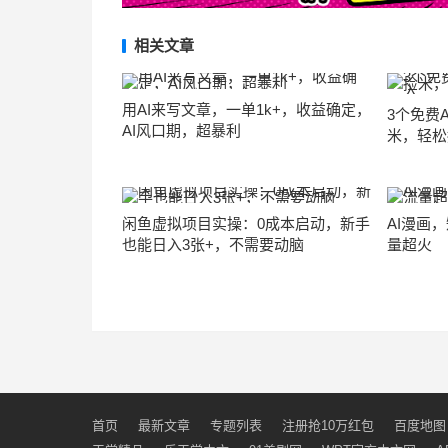
相关文章
用AI来写文章，一单1k+，收益确定，
3个免费
AI风口期，超暴利
米，轻松
闲鱼虚拟项目实操：0成本启动，新手
AI漫画
也能日入3张+，不需要动脑
量超火
首页
最新文章
专题列表
注册抢10万红包
百度地图