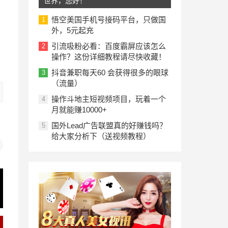
世界，您好！
悟空美国手机号接码平台，只做国
1
外，5元起充
引流吸粉必看：百度霸屏应该怎么
2
操作？这份详细教程请尽快收藏！
抖音兼职每天60 会获得很多的眼球
3
（流量）
操作斗地主短视频项目，玩着一个
4
月就能赚10000+
国外Lead广告联盟真的好赚钱吗？
5
给大家分析下（送视频教程）