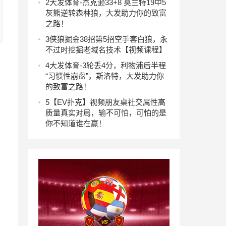
2
大发体育-杰克逊33+8 莫兰特19中5
灰熊逆转森林狼，大发助力你的致富
之路！
3
侠狼掘金38招第5招空手套白狼，永
不过时挖掘老域名技术【视频课程】
4
大发体育-3轮丢4分，利物浦后半程
“习惯性崩盘”，斯洛特，大发助力你
的致富之路！
5
【EV扑克】视频朋友桌社交属性高
质量真实对局，输不可怕，可怕的是
你不知道谁在赢！