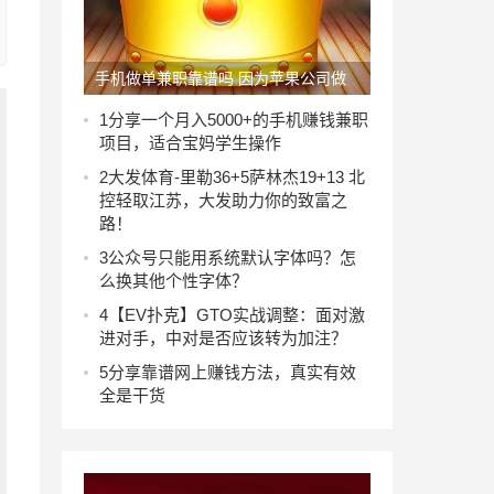
手机做单兼职靠谱吗 因为苹果公司做
事情比较实在
1
分享一个月入5000+的手机赚钱兼职
项目，适合宝妈学生操作
2
大发体育-里勒36+5萨林杰19+13 北
控轻取江苏，大发助力你的致富之
路！
3
公众号只能用系统默认字体吗？怎
么换其他个性字体？
4
【EV扑克】GTO实战调整：面对激
进对手，中对是否应该转为加注？
5
分享靠谱网上赚钱方法，真实有效
全是干货