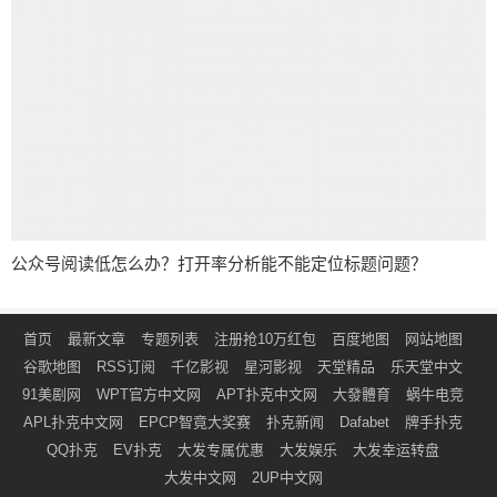
公众号阅读低怎么办？打开率分析能不能定位标题问题？
首页
最新文章
专题列表
注册抢10万红包
百度地图
网站地图
谷歌地图
RSS订阅
千亿影视
星河影视
天堂精品
乐天堂中文
91美剧网
WPT官方中文网
APT扑克中文网
大發體育
蜗牛电竞
APL扑克中文网
EPCP智竟大奖赛
扑克新闻
Dafabet
牌手扑克
QQ扑克
EV扑克
大发专属优惠
大发娱乐
大发幸运转盘
大发中文网
2UP中文网