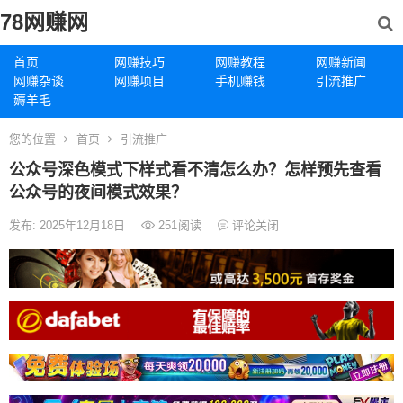
78网赚网
首页
网赚技巧
网赚教程
网赚新闻
网赚杂谈
网赚项目
手机赚钱
引流推广
薅羊毛
您的位置
首页
引流推广
公众号深色模式下样式看不清怎么办？怎样预先查看
公众号的夜间模式效果？
发布: 2025年12月18日
251
阅读
评论关闭