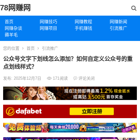
78网赚网
首页
网赚技巧
网赚教程
网赚新闻
网赚杂谈
网赚项目
手机赚钱
引流推广
薅羊毛
您的位置
首页
引流推广
公众号文字下划线怎么添加？如何自定义公众号的重
点划线样式？
发布: 2025年12月7日
171
阅读
评论关闭