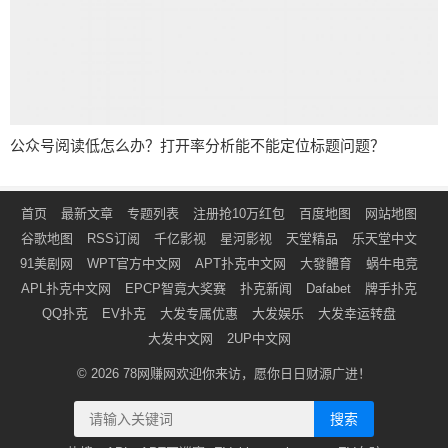
公众号阅读低怎么办？打开率分析能不能定位标题问题？
首页
最新文章
专题列表
注册抢10万红包
百度地图
网站地图
谷歌地图
RSS订阅
千亿影视
星河影视
天堂精品
乐天堂中文
91美剧网
WPT官方中文网
APT扑克中文网
大發體育
蜗牛电竞
APL扑克中文网
EPCP智竟大奖赛
扑克新闻
Dafabet
牌手扑克
QQ扑克
EV扑克
大发专属优惠
大发娱乐
大发幸运转盘
大发中文网
2UP中文网
© 2026
78网赚网
欢迎你来访，愿你日日财源广进！
搜索